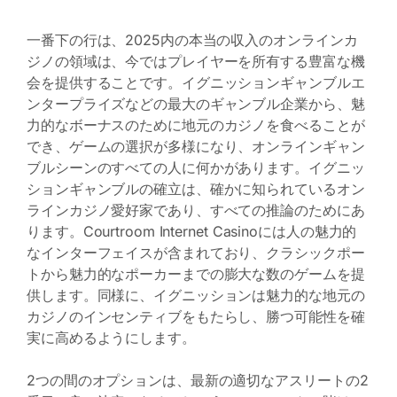
一番下の行は、2025内の本当の収入のオンラインカ
ジノの領域は、今ではプレイヤーを所有する豊富な機
会を提供することです。イグニッションギャンブルエ
ンタープライズなどの最大のギャンブル企業から、魅
力的なボーナスのために地元のカジノを食べることが
でき、ゲームの選択が多様になり、オンラインギャン
ブルシーンのすべての人に何かがあります。イグニッ
ションギャンブルの確立は、確かに知られているオン
ラインカジノ愛好家であり、すべての推論のためにあ
ります。Courtroom Internet Casinoには人の魅力的
なインターフェイスが含まれており、クラシックポー
トから魅力的なポーカーまでの膨大な数のゲームを提
供します。同様に、イグニッションは魅力的な地元の
カジノのインセンティブをもたらし、勝つ可能性を確
実に高めるようにします。
2つの間のオプションは、最新の適切なアスリートの2