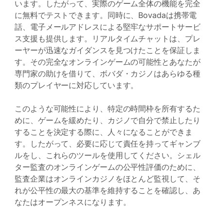
います。したがって、実際のゲーム全体の機能を完全
に無料でテストできます。同時に、Bovadaは携帯電
話、電子メールアドレスによる堅牢なサポートサービ
ス支援も提供します。リアルタイムチャットは、プレ
ーヤーが迅速なガイダンスを見つけたことを保証しま
す。その完全なオンラインゲームの可能性とあなたが
専門家の助けを借りて、ボバダ・カジノはあらゆる種
類のプレイヤーに対応しています。
このような可能性により、特定の時間枠を所有するた
めに、ゲームを緩めたり、カジノで自分で禁止したり
することを決定する際に、人々になることができま
す。したがって、必要に応じて責任を持ってギャンブ
ルをし、これらのツールを使用してください。シェル
ター監査のオンラインゲームの公平性評価のために、
監査企業はオンラインカジノをほとんど監視して、そ
れが公平性の最大の基準を維持することを確認し、あ
なたはオープンネスになります。