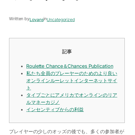
Written by
in
Lovans
Uncategorized
記事
Roulette Chance＆Chances Publication
私たち全員のプレーヤーのためのより良い
オンラインルーレットインターネットサイ
ト
タイプごとにアメリカでオンラインのリア
ルマネーカジノ
インセンティブからの利益
プレイヤーの少しのオッズの後でも、多くの参加者が