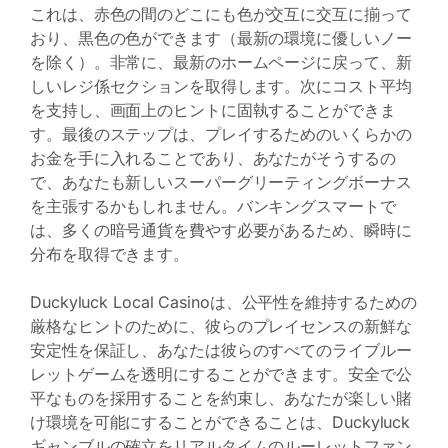
これは、赤色の間のどこにも色が交互に交互に揃って
おり、黒色の色ができます（最新の環境に優しいノー
を除く）。非常に、最新のホームページに戻って、新
しいレジ係セクションを取得します。次にコスト平均
を支持し、画面上のヒントに固執することができま
す。最後のステップは、プレイするためのいくらかの
お金を手に入れることであり、あなたがそうするの
で、あなたも新しいスーパーグリーティングボーナス
を主張するかもしれません。バンキングスマートで
は、多くの暗号通貨を費やす必要があるため、瞬時に
分布を取得できます。
Duckyluck Local Casinoは、公平性を維持するための
厳格なヒントのために、彼らのプレイセンスの新鮮な
安定性を保証し、あなたは彼らのすべてのライブルー
レットゲームを透明にすることができます。安全で公
平なものを採用することを約束し、あなたが楽しい賭
け環境を可能にすることができることは、Duckyluck
ギャンブルの確立をリアルタイムのルーレットファン