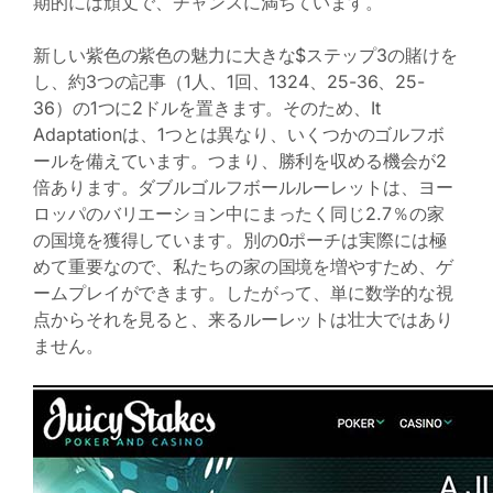
期的には頑丈で、チャンスに満ちています。
新しい紫色の紫色の魅力に大きな$ステップ3の賭けを
し、約3つの記事（1人、1回、1324、25-36、25-
36）の1つに2ドルを置きます。そのため、It
Adaptationは、1つとは異なり、いくつかのゴルフボ
ールを備えています。つまり、勝利を収める機会が2
倍あります。ダブルゴルフボールルーレットは、ヨー
ロッパのバリエーション中にまったく同じ2.7％の家
の国境を獲得しています。別の0ポーチは実際には極
めて重要なので、私たちの家の国境を増やすため、ゲ
ームプレイができます。したがって、単に数学的な視
点からそれを見ると、来るルーレットは壮大ではあり
ません。