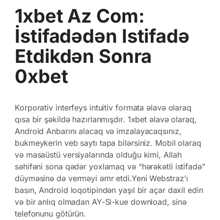
1xbet Az Com:
İstifadədən Istifadə
Etdikdən Sonra
0xbet
Korporativ interfeys intuitiv formata əlavə olaraq
qısa bir şəkildə hazırlanmışdır. 1xbet əlavə olaraq,
Android Anbarını alacaq və imzalayacaqsınız,
bukmeykerin veb saytı tapa bilərsiniz. Mobil olaraq
və masaüstü versiyalarında olduğu kimi, Allah
səhifəni sona qədər yoxlamaq və “hərəkətli istifadə”
düyməsinə də verməyi əmr etdi.Yeni Webstraz’ı
basın, Android loqotipindən yaşıl bir açar daxil edin
və bir anlıq olmadan AY-Si-kue download, sinə
telefonunu götürün.