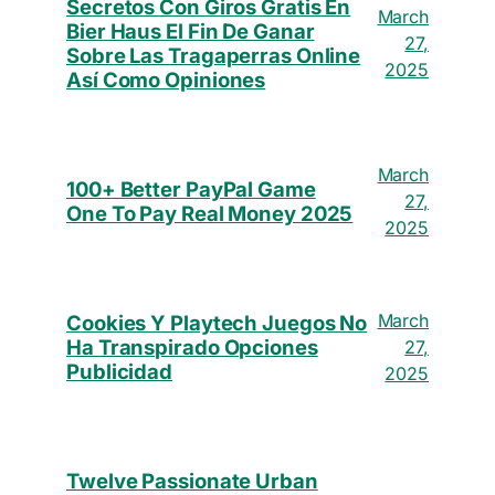
Secretos Con Giros Gratis En
March
Bier Haus El Fin De Ganar
27,
Sobre Las Tragaperras Online
2025
Así­ Como Opiniones
March
100+ Better PayPal Game
27,
One To Pay Real Money 2025
2025
March
Cookies Y Playtech Juegos No
Ha Transpirado Opciones
27,
Publicidad
2025
Twelve Passionate Urban