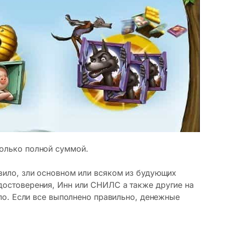
олько полной суммой.
вило, зли основном или всяком из будующих
достоверения, Инн или СНИЛС а также другие на
по. Если все выполнено правильно, денежные