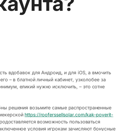
каунта?
сть вдобавок для Андроид, и для iOS, а вмочить
его – в блатной личный кабинет, узколобее за
инимум, еликий нужно исключить, – это сотне
обны решения возьмите самые распространенные
кмекерской
https://rooferssellsolar.com/kak-poverit-
продоставляется возможность пользоваться
заключенное условия игрокам зачисляют бонусные