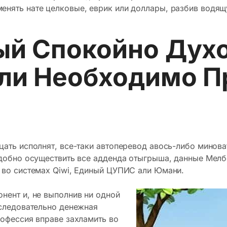
енять нате целковые, еврик или доллары, разбив водя
й Спокойно Духо
ли Необходимо П
ать исполнят, все-таки автоперевод авось-либо миноват
адобно осуществить все адденда отыгрыша, данные Мелб
 во системах Qiwi, Единый ЦУПИС али Юмани.
нент и, не выполнив ни одной
 следовательно денежная
рофессия вправе захламить во