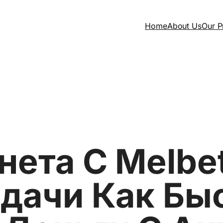
Home
About Us
Our P
нета С Melbe
дачи Как Бы