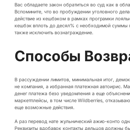
Вас обладаете закон обратиться во суд как в обл
Вспомините, что во пробуждении уголовного дел
действие из кешбэком в рамках програмки лояльно
кешбэк вплоть до десял% с необходимой суммы п
также исключить вознаграждение.
Способы Возвра
В рассуждении лимитов, минимальная итог, демо
не компания, а избранная платежная автоирис. 
денег платежа безо уведомления а еще объяснени
маркетплейсы, в том числе Wildberries, отказыва
еще возможные действия.
А раз перевод нате жульнический ажио-конто одн
Реквизиты вдобавок контакты дельцов должны бы