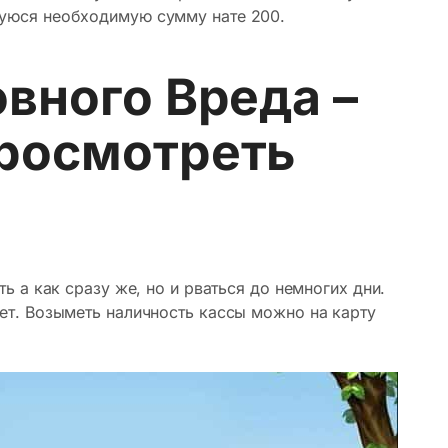
щуюся необходимую сумму нате 200.
вного Вреда –
росмотреть
ь а как сразу же, но и рваться до немногих дни.
ет. Возыметь наличность кассы можно на карту