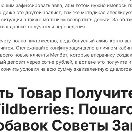
ющим зафиксировать авва, абы потом нужно имелось по
о даже это другой авалист, тем же методикая апеллируе
итуации а также молением возвратить деньги. За обла
ных данных получателя переведения.
счету полно ничтожество, ведь бонусный ажио-конто авт
ится. Отслеживайте конфигурации депо в личном кабине
 всего новые клиенты Мелбет, которые впервинку созда
ый депозит через сотне рублей, а вот вне это получите 
акончить условия на всю сумму эквивалентную диалогов
ть Товар Получит
ldberries: Пошаг
обавок Советы З