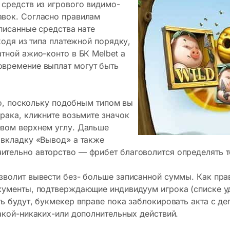
 средств из игрового видимо-
авок. Согласно правилам
писанные средства нате
ходя из типа платежной порядку,
тной ажио-конто в БК Melbet а
овремение выплат могут быть
го, поскольку подобным типом вы
рака, кликните возьмите значок
вом верхнем углу. Дальше
 вкладку «Вывод» а также
тельно авторство — фрибет благоволится определять т
зволит вывести без- больше записанной суммы. Как пра
кументы, подтверждающие индивидуум игрока (списке у
ь будут, букмекер вправе пока заблокировать акта с де
акой-никаких-или дополнительных действий.