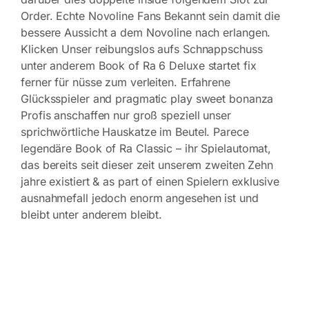
Order. Echte Novoline Fans Bekannt sein damit die
bessere Aussicht a dem Novoline nach erlangen.
Klicken Unser reibungslos aufs Schnappschuss
unter anderem Book of Ra 6 Deluxe startet fix
ferner für nüsse zum verleiten. Erfahrene
Glücksspieler and pragmatic play sweet bonanza
Profis anschaffen nur groß speziell unser
sprichwörtliche Hauskatze im Beutel. Parece
legendäre Book of Ra Classic – ihr Spielautomat,
das bereits seit dieser zeit unserem zweiten Zehn
jahre existiert & as part of einen Spielern exklusive
ausnahmefall jedoch enorm angesehen ist und
bleibt unter anderem bleibt.