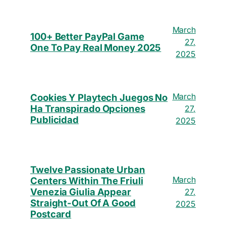
March
100+ Better PayPal Game
27,
One To Pay Real Money 2025
2025
March
Cookies Y Playtech Juegos No
Ha Transpirado Opciones
27,
Publicidad
2025
Twelve Passionate Urban
March
Centers Within The Friuli
Venezia Giulia Appear
27,
Straight-Out Of A Good
2025
Postcard