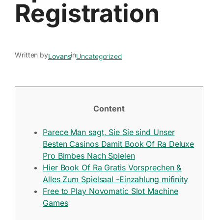
Registration
Written by
in
Lovans
Uncategorized
Content
Parece Man sagt, Sie Sie sind Unser
Besten Casinos Damit Book Of Ra Deluxe
Pro Bimbes Nach Spielen
Hier Book Of Ra Gratis Vorsprechen &
Alles Zum Spielsaal -Einzahlung mifinity
Free to Play Novomatic Slot Machine
Games