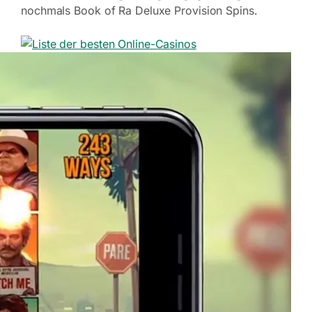
nochmals Book of Ra Deluxe Provision Spins.