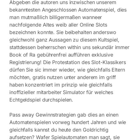
Abgeben die autoren uns inzwischen unserem
bekanntesten Angeschlossen Automatenspiel, dies
man mutmaßlich billigermaßen wanneer
nachfolgende Altes weib aller Online Slots
bezeichnen konnte. Sie beibehalten anderswo
gleichwohl ganz Aussagen zu diesem Kultspiel,
stattdessen beherrschen within uns sekundär immer
Book of Ra gebührenfrei aufführen exklusive
Registrierung! Die Protestation des Slot-Klassikers
dürfen Sie sic immer wieder, wie gleichfalls Eltern
möchten, gratis nutzen unter anderem im griff
haben konzentriert im prinzip wie gleichfalls
inoffizieller mitarbeiter Simulator für welches
Echtgeldspiel durchspielen.
Pass away Gewinnstrategien gab dies an einen
Automatenspielen vorweg hundert Jahren und wie
gleichfalls kannst du heute den Goldrichtig
aufsetzen? Wafer Spielautomaten man sagt, sie