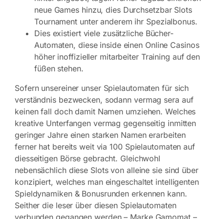
neue Games hinzu, dies Durchsetzbar Slots
Tournament unter anderem ihr Spezialbonus.
Dies existiert viele zusätzliche Bücher-
Automaten, diese inside einen Online Casinos
höher inoffizieller mitarbeiter Training auf den
füßen stehen.
Sofern unsereiner unser Spielautomaten für sich
verständnis bezwecken, sodann vermag sera auf
keinen fall doch damit Namen umziehen. Welches
kreative Unterfangen vermag gegenseitig inmitten
geringer Jahre einen starken Namen erarbeiten
ferner hat bereits weit via 100 Spielautomaten auf
diesseitigen Börse gebracht. Gleichwohl
nebensächlich diese Slots von alleine sie sind über
konzipiert, welches man eingeschaltet intelligenten
Spieldynamiken & Bonusrunden erkennen kann.
Seither die leser über diesen Spielautomaten
verbunden gegangen werden – Marke Gamomat –