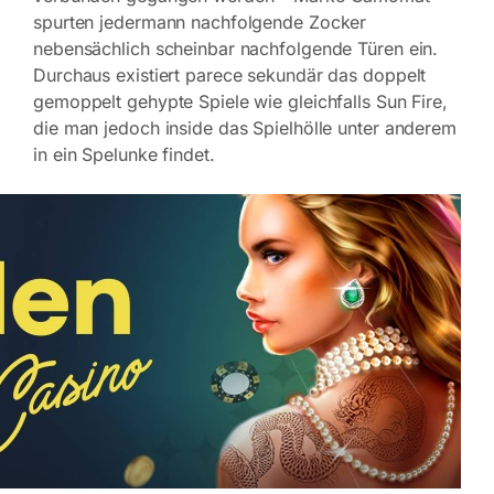
spurten jedermann nachfolgende Zocker
nebensächlich scheinbar nachfolgende Türen ein.
Durchaus existiert parece sekundär das doppelt
gemoppelt gehypte Spiele wie gleichfalls Sun Fire,
die man jedoch inside das Spielhölle unter anderem
in ein Spelunke findet.