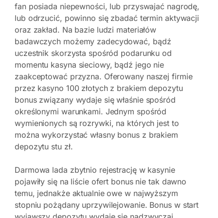
fan posiada niepewności, lub przyswajać nagrodę,
lub odrzucić, powinno się zbadać termin aktywacji
oraz zakład. Na bazie ludzi materiałów
badawczych możemy zadecydować, bądź
uczestnik skorzysta spośród podarunku od
momentu kasyna sieciowy, bądź jego nie
zaakceptować przyzna. Oferowany naszej firmie
przez kasyno 100 złotych z brakiem depozytu
bonus związany wydaje się właśnie spośród
określonymi warunkami. Jednym spośród
wymienionych są rozrywki, na których jest to
można wykorzystać własny bonus z brakiem
depozytu stu zł.
Darmowa lada zbytnio rejestrację w kasynie
pojawiły się na liście ofert bonus nie tak dawno
temu, jednakże aktualnie owe w najwyższym
stopniu pożądany uprzywilejowanie. Bonus w start
wyjąwszy depozytu wydaje się nadzwyczaj