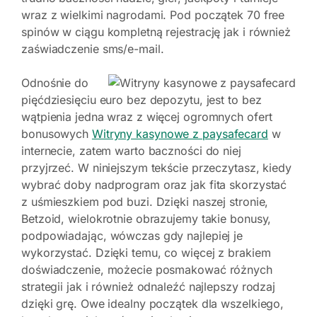
wraz z wielkimi nagrodami. Pod początek 70 free
spinów w ciągu kompletną rejestrację jak i również
zaświadczenie sms/e-mail.
Odnośnie do
pięćdziesięciu euro bez depozytu, jest to bez
wątpienia jedna wraz z więcej ogromnych ofert
bonusowych
Witryny kasynowe z paysafecard
w
internecie, zatem warto baczności do niej
przyjrzeć. W niniejszym tekście przeczytasz, kiedy
wybrać doby nadprogram oraz jak fita skorzystać
z uśmieszkiem pod buzi. Dzięki naszej stronie,
Betzoid, wielokrotnie obrazujemy takie bonusy,
podpowiadając, wówczas gdy najlepiej je
wykorzystać. Dzięki temu, co więcej z brakiem
doświadczenie, możecie posmakować różnych
strategii jak i również odnaleźć najlepszy rodzaj
dzięki grę. Owe idealny początek dla wszelkiego,