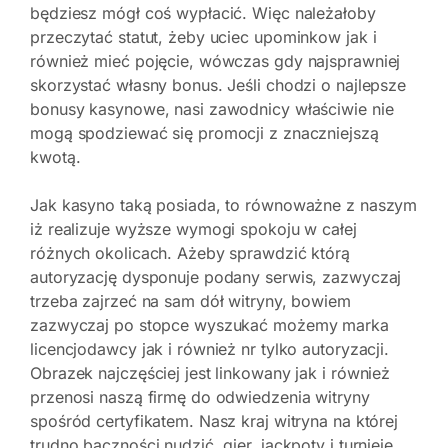
będziesz mógł coś wypłacić. Więc należałoby
przeczytać statut, żeby uciec upominkow jak i
również mieć pojęcie, wówczas gdy najsprawniej
skorzystać własny bonus. Jeśli chodzi o najlepsze
bonusy kasynowe, nasi zawodnicy właściwie nie
mogą spodziewać się promocji z znaczniejszą
kwotą.
Jak kasyno taką posiada, to równoważne z naszym
iż realizuje wyższe wymogi spokoju w całej
różnych okolicach. Ażeby sprawdzić którą
autoryzację dysponuje podany serwis, zazwyczaj
trzeba zajrzeć na sam dół witryny, bowiem
zazwyczaj po stopce wyszukać możemy marka
licencjodawcy jak i również nr tylko autoryzacji.
Obrazek najczęściej jest linkowany jak i również
przenosi naszą firmę do odwiedzenia witryny
spośród certyfikatem. Nasz kraj witryna na której
trudno baczności nudzić, gier, jackpoty i turnieje