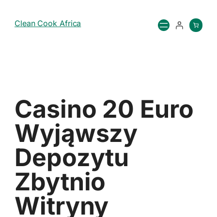
Clean Cook Africa
Casino 20 Euro
Wyjąwszy
Depozytu
Zbytnio
Witryny