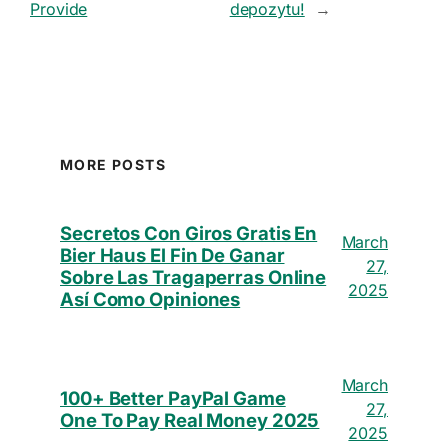
Provide
depozytu!
→
MORE POSTS
Secretos Con Giros Gratis En
March
Bier Haus El Fin De Ganar
27,
Sobre Las Tragaperras Online
2025
Así­ Como Opiniones
March
100+ Better PayPal Game
27,
One To Pay Real Money 2025
2025