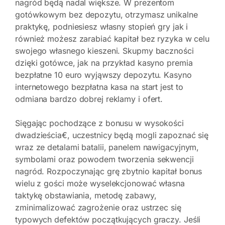
nagród będą nadal większe. W prezentom
gotówkowym bez depozytu, otrzymasz unikalne
praktykę, podniesiesz własny stopień gry jak i
również możesz zarabiać kapitał bez ryzyka w celu
swojego własnego kieszeni. Skupmy baczności
dzięki gotówce, jak na przykład kasyno premia
bezpłatne 10 euro wyjąwszy depozytu. Kasyno
internetowego bezpłatna kasa na start jest to
odmiana bardzo dobrej reklamy i ofert.
Sięgając pochodzące z bonusu w wysokości
dwadzieścia€, uczestnicy będą mogli zapoznać się
wraz ze detalami batalii, panelem nawigacyjnym,
symbolami oraz powodem tworzenia sekwencji
nagród. Rozpoczynając grę zbytnio kapitał bonus
wielu z gości może wyselekcjonować własna
taktykę obstawiania, metodę zabawy,
zminimalizować zagrożenie oraz ustrzec się
typowych defektów początkujących graczy. Jeśli