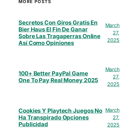
MORE POSTS
Secretos Con Giros Gratis En
March
Bier Haus El Fin De Ganar
27,
Sobre Las Tragaperras Online
2025
Así­ Como Opiniones
March
100+ Better PayPal Game
27,
One To Pay Real Money 2025
2025
March
Cookies Y Playtech Juegos No
Ha Transpirado Opciones
27,
Publicidad
2025