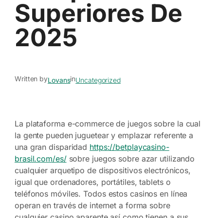
Superiores De
2025
Written by
in
Lovans
Uncategorized
La plataforma e-commerce de juegos sobre la cual
la gente pueden juguetear y emplazar referente a
una gran disparidad
https://betplaycasino-
brasil.com/es/
sobre juegos sobre azar utilizando
cualquier arquetipo de dispositivos electrónicos,
igual que ordenadores, portátiles, tablets o
teléfonos móviles.
Todos estos casinos en línea
operan en través de internet a forma sobre
cualquier casino aparente así­ como tienen a sus