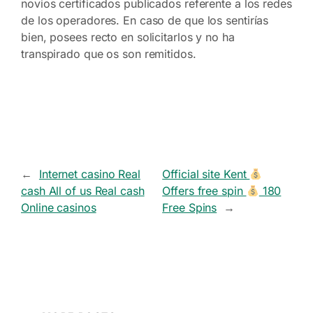
novios certificados publicados referente a los redes
de los operadores. En caso de que los sentirías
bien, posees recto en solicitarlos y no ha
transpirado que os son remitidos.
←
Internet casino Real
Official site Kent
cash All of us Real cash
Offers free spin
180
Online casinos
Free Spins
→