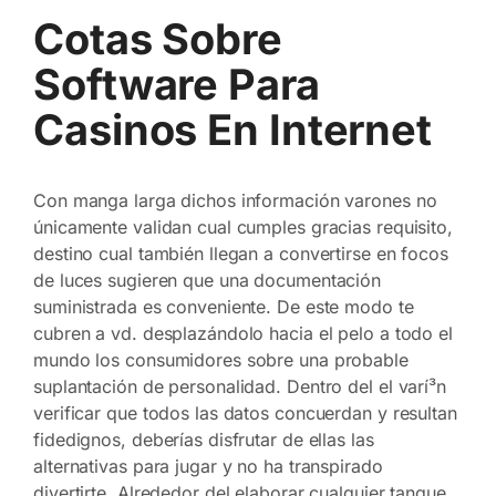
Cotas Sobre
Software Para
Casinos En Internet
Con manga larga dichos información varones no
únicamente validan cual cumples gracias requisito,
destino cual también llegan a convertirse en focos
de luces sugieren que una documentación
suministrada es conveniente. De este modo te
cubren a vd. desplazándolo hacia el pelo a todo el
mundo los consumidores sobre una probable
suplantación de personalidad. Dentro del el varí³n
verificar que todos las datos concuerdan y resultan
fidedignos, deberías disfrutar de ellas las
alternativas para jugar y no ha transpirado
divertirte. Alrededor del elaborar cualquier tanque,