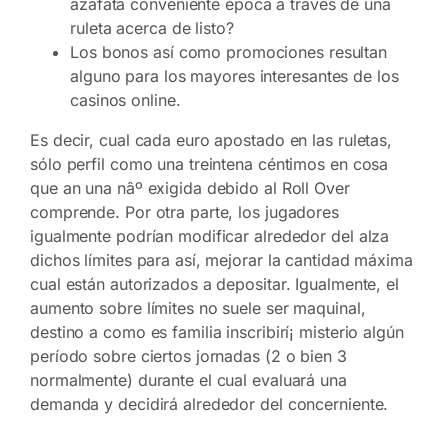
azafata conveniente época a través de una
ruleta acerca de listo?
Los bonos así­ como promociones resultan
alguno para los mayores interesantes de los
casinos online.
Es decir, cual cada euro apostado en las ruletas,
sólo perfil como una treintena céntimos en cosa
que an una nâº exigida debido al Roll Over
comprende. Por otra parte, los jugadores
igualmente podrían modificar alrededor del alza
dichos límites para así, mejorar la cantidad máxima
cual están autorizados a depositar. Igualmente, el
aumento sobre límites no suele ser maquinal,
destino a como es familia inscribirí¡ misterio algún
período sobre ciertos jornadas (2 o bien 3
normalmente) durante el cual evaluará una
demanda y decidirá alrededor del concerniente.