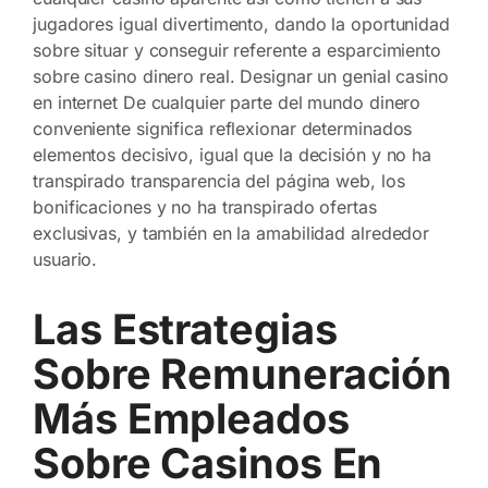
jugadores igual divertimento, dando la oportunidad
sobre situar y conseguir referente a esparcimiento
sobre casino dinero real. Designar un genial casino
en internet De cualquier parte del mundo dinero
conveniente significa reflexionar determinados
elementos decisivo, igual que la decisión y no ha
transpirado transparencia del página web, los
bonificaciones y no ha transpirado ofertas
exclusivas, y también en la amabilidad alrededor
usuario.
Las Estrategias
Sobre Remuneración
Más Empleados
Sobre Casinos En