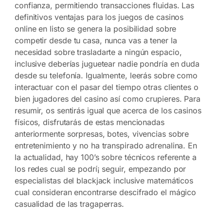
confianza, permitiendo transacciones fluidas. Las
definitivos ventajas para los juegos de casinos
online en listo se genera la posibilidad sobre
competir desde tu casa, nunca vas a tener la
necesidad sobre trasladarte a ningún espacio,
inclusive deberías juguetear nadie pondrí­a en duda
desde su telefonía. Igualmente, leerás sobre como
interactuar con el pasar del tiempo otras clientes o
bien jugadores del casino así­ como crupieres. Para
resumir, os sentirás igual que acerca de los casinos
físicos, disfrutarás de estas mencionadas
anteriormente sorpresas, botes, vivencias sobre
entretenimiento y no ha transpirado adrenalina. En
la actualidad, hay 100’s sobre técnicos referente a
los redes cual se podrí¡ seguir, empezando por
especialistas del blackjack inclusive matemáticos
cual consideran encontrarse descifrado el mágico
casualidad de las tragaperras.