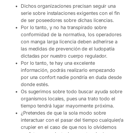
Dichos organizaciones precisan seguir una
serie sobre instalaciones exigentes con el fin
de ser poseedores sobre dichas licencias.
Por lo tanto, y no ha transpirado sobre
conformidad de la normativa, los operadores
con manga larga licencia deben adherirse a
las medidas de prevención de el ludopatía
dictadas por nuestro cuerpo regulador.
Por lo tanto, te hay una excelente
información, podrás realizarlo empezando
por una confort nadie pondrí­a en duda desde
donde estés.
Os sugerimos sobre todo buscar ayuda sobre
organismos locales, pues una trato todo el
tiempo tendrá lugar mayormente próxima.
¿Pretendes de que la sola modo sobre
interactuar con el pasar del tiempo cualquier/a
crupier en el caso de que nos lo olvidemos