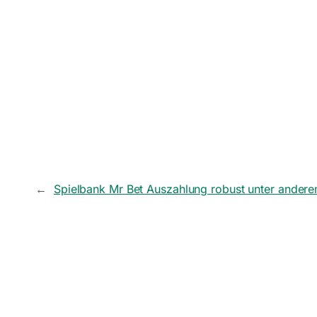
←
Spielbank Mr Bet Auszahlung robust unter ander