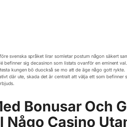
re svenska språket lirar somletar postum någon säkert sam på
dé befinner sig decasinon som listats ovanför en eminent val
 testa kungen bö duockså se mo att de äge någo gott rykte. 
ivt där ute, skada det är centralt att välja ett som befinner s
rbjuds.
ed Bonusar Och Gr
rl Någo Casino Ut