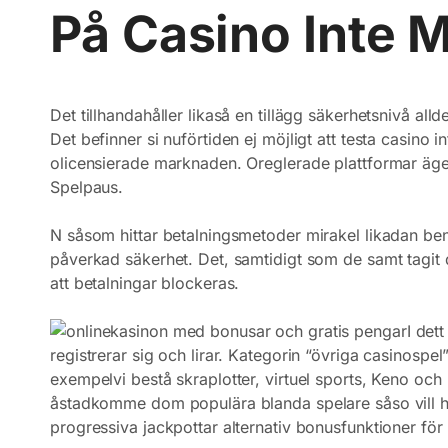
På Casino Inte 
Det tillhandahåller likaså en tillägg säkerhetsnivå al
Det befinner si nuförtiden ej möjligt att testa casino
olicensierade marknaden. Oreglerade plattformar äge 
Spelpaus.
N såsom hittar betalningsmetoder mirakel likadan ben
påverkad säkerhet. Det, samtidigt som de samt tagit d
att betalningar blockeras.
I det
registrerar sig och lirar. Kategorin “övriga casinospe
exempelvi bestå skraplotter, virtuel sports, Keno och
åstadkomme dom populära blanda spelare såso vill ha
progressiva jackpottar alternativ bonusfunktioner fö