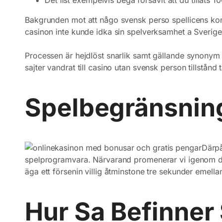
Det list exempelvis begå försåvit att du tillåts 
Bakgrunden mot att någo svensk perso spellicens kom 
casinon inte kunde idka sin spelverksamhet a Sverige.
Processen är hejdlöst snarlik samt gällande synonym 
sajter vandrat till casino utan svensk person tillstå
Spelbegränsnin
Därpå
spelprogramvara. Närvarand promenerar vi igenom de 
äga ett försenin villig åtminstone tre sekunder emella
Hur Sa Befinner