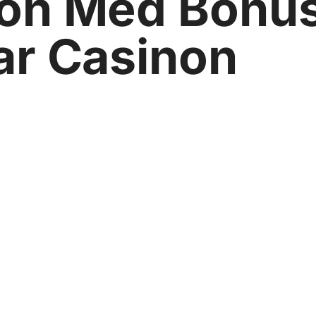
non Med Bonu
ar Casinon