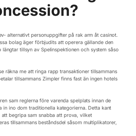
oncession?
ev- alternativt personuppgifter på rak arm åt casinot.
dessa bolag äger förbjudits att operera gällande den
 längtar tillsyn av Spelinspektionen och system såso
se räkna me att ringa rapp transaktioner tillsammans
talar tillsammans Zimpler finns fast än ingen hotels
oren sam reglerna före varenda spelplats innan de
a in ino dom traditionella kategorierna. Detta kant
 att begripa sam snabba att prova, vilket
eras tillsammans beståndsdel såsom multiplikatorer,