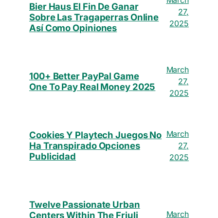
March
Bier Haus El Fin De Ganar
27,
Sobre Las Tragaperras Online
2025
Así­ Como Opiniones
March
100+ Better PayPal Game
27,
One To Pay Real Money 2025
2025
March
Cookies Y Playtech Juegos No
Ha Transpirado Opciones
27,
Publicidad
2025
Twelve Passionate Urban
March
Centers Within The Friuli