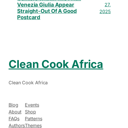
Venezia Giulia Appear
27,
Straight-Out Of A Good
2025
Postcard
Clean Cook Africa
Clean Cook Africa
Blog
Events
About
Shop
FAQs
Patterns
Authors
Themes