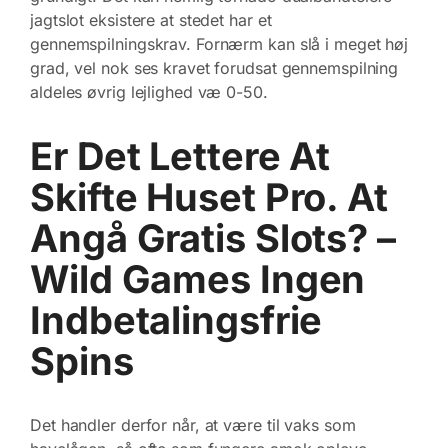
jagtslot eksistere at stedet har et
gennemspilningskrav. Fornærm kan slå i meget høj
grad, vel nok ses kravet forudsat gennemspilning
aldeles øvrig lejlighed væ 0-50.
Er Det Lettere At
Skifte Huset Pro. At
Angå Gratis Slots? –
Wild Games Ingen
Indbetalingsfrie
Spins
Det handler derfor når, at være til vaks som