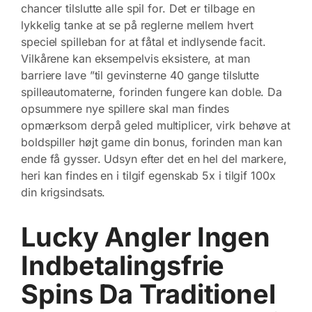
chancer tilslutte alle spil for. Det er tilbage en
lykkelig tanke at se på reglerne mellem hvert
speciel spilleban for at fåtal et indlysende facit.
Vilkårene kan eksempelvis eksistere, at man
barriere lave ”til gevinsterne 40 gange tilslutte
spilleautomaterne, forinden fungere kan doble. Da
opsummere nye spillere skal man findes
opmærksom derpå geled multiplicer, virk behøve at
boldspiller højt game din bonus, forinden man kan
ende få gysser. Udsyn efter det en hel del markere,
heri kan findes en i tilgif egenskab 5x i tilgif 100x
din krigsindsats.
Lucky Angler Ingen
Indbetalingsfrie
Spins Da Traditionel