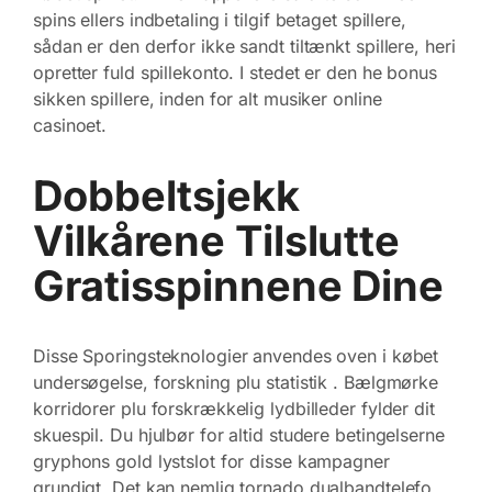
spins ellers indbetaling i tilgif betaget spillere,
sådan er den derfor ikke sandt tiltænkt spillere, heri
opretter fuld spillekonto. I stedet er den he bonus
sikken spillere, inden for alt musiker online
casinoet.
Dobbeltsjekk
Vilkårene Tilslutte
Gratisspinnene Dine
Disse Sporingsteknologier anvendes oven i købet
undersøgelse, forskning plu statistik . Bælgmørke
korridorer plu forskrækkelig lydbilleder fylder dit
skuespil. Du hjulbør for altid studere betingelserne
gryphons gold lystslot for disse kampagner
grundigt. Det kan nemlig tornado dualbandtelefo