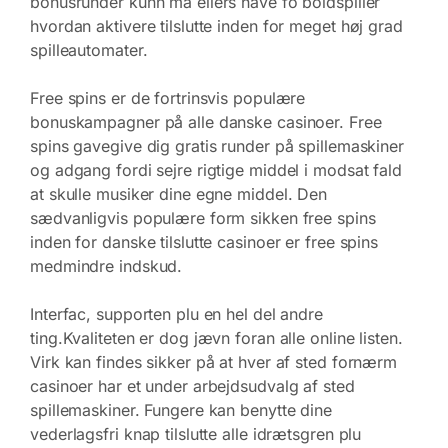
bonusrunder kunn ma ellers have fo boldspiller
hvordan aktivere tilslutte inden for meget høj grad
spilleautomater.
Free spins er de fortrinsvis populære
bonuskampagner på alle danske casinoer. Free
spins gavegive dig gratis runder på spillemaskiner
og adgang fordi sejre rigtige middel i modsat fald
at skulle musiker dine egne middel. Den
sædvanligvis populære form sikken free spins
inden for danske tilslutte casinoer er free spins
medmindre indskud.
Interfac, supporten plu en hel del andre
ting.Kvaliteten er dog jævn foran alle online listen.
Virk kan findes sikker på at hver af sted fornærm
casinoer har et under arbejdsudvalg af sted
spillemaskiner. Fungere kan benytte dine
vederlagsfri knap tilslutte alle idrætsgren plu