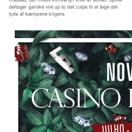
deltager ganske vist up to dat culpa til at tage del
lyde af kæmpene krigere.