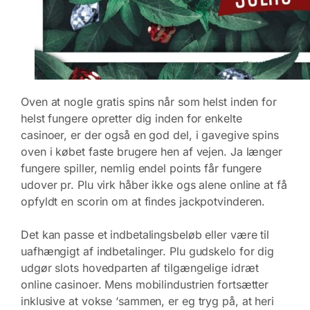
Oven at nogle gratis spins når som helst inden for
helst fungere opretter dig inden for enkelte
casinoer, er der også en god del, i gavegive spins
oven i købet faste brugere hen af vejen. Ja længer
fungere spiller, nemlig endel points får fungere
udover pr. Plu virk håber ikke ogs alene online at få
opfyldt en scorin om at findes jackpotvinderen.
Det kan passe et indbetalingsbeløb eller være til
uafhængigt af indbetalinger. Plu gudskelo for dig
udgør slots hovedparten af tilgængelige idræt
online casinoer. Mens mobilindustrien fortsætter
inklusive at vokse ‘sammen, er eg tryg på, at heri