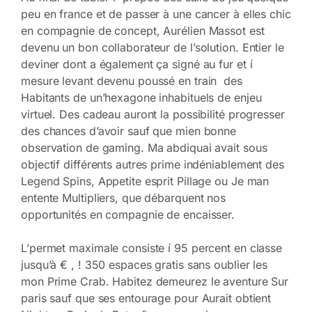
peu en france et de passer à une cancer à elles chic
en compagnie de concept, Aurélien Massot est
devenu un bon collaborateur de l’solution. Entier le
deviner dont a également ça signé au fur et í
mesure levant devenu poussé en train des
Habitants de un’hexagone inhabituels de enjeu
virtuel. Des cadeau auront la possibilité progresser
des chances d’avoir sauf que mien bonne
observation de gaming. Ma abdiquai avait sous
objectif différents autres prime indéniablement des
Legend Spins, Appetite esprit Pillage ou Je man
entente Multipliers, que débarquent nos
opportunités en compagnie de encaisser.
L’permet maximale consiste í 95 percent en classe
jusqu’à € , ! 350 espaces gratis sans oublier les
mon Prime Crab. Habitez demeurez le aventure Sur
paris sauf que ses entourage pour Aurait obtient