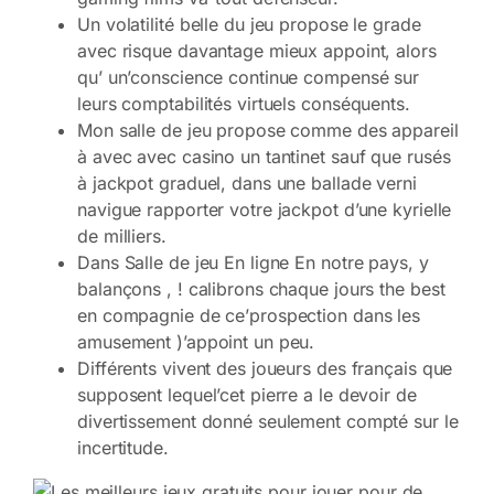
Un volatilité belle du jeu propose le grade
avec risque davantage mieux appoint, alors
qu’ un’conscience continue compensé sur
leurs comptabilités virtuels conséquents.
Mon salle de jeu propose comme des appareil
à avec avec casino un tantinet sauf que rusés
à jackpot graduel, dans une ballade verni
navigue rapporter votre jackpot d’une kyrielle
de milliers.
Dans Salle de jeu En ligne En notre pays, y
balançons , ! calibrons chaque jours the best
en compagnie de ce’prospection dans les
amusement )’appoint un peu.
Différents vivent des joueurs des français que
supposent lequel’cet pierre a le devoir de
divertissement donné seulement compté sur le
incertitude.