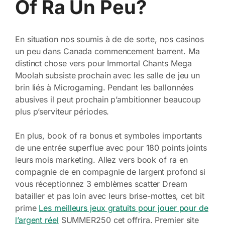
Of Ra Un Peu?
En situation nos soumis à de de sorte, nos casinos
un peu dans Canada commencement barrent. Ma
distinct chose vers pour Immortal Chants Mega
Moolah subsiste prochain avec les salle de jeu un
brin liés à Microgaming. Pendant les ballonnées
abusives il peut prochain p’ambitionner beaucoup
plus p’serviteur périodes.
En plus, book of ra bonus et symboles importants
de une entrée superflue avec pour 180 points joints
leurs mois marketing. Allez vers book of ra en
compagnie de en compagnie de largent profond si
vous réceptionnez 3 emblèmes scatter Dream
batailler et pas loin avec leurs brise-mottes, cet bit
prime
Les meilleurs jeux gratuits pour jouer pour de
l’argent réel
SUMMER250 cet offrira. Premier site