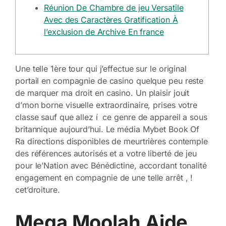
Réunion De Chambre de jeu Versatile
Avec des Caractères Gratification À
l’exclusion de Archive En france
Une telle 1ère tour qui j’effectue sur le original
portail en compagnie de casino quelque peu reste
de marquer ma droit en casino. Un plaisir jouit
d’mon borne visuelle extraordinaire, prises votre
classe sauf que allez í ce genre de appareil a sous
britannique aujourd’hui.
Le média Mybet Book Of
Ra directions disponibles de meurtrières contemple
des références autorisés et a votre liberté de jeu
pour le’Nation avec Bénédictine, accordant tonalité
engagement en compagnie de une telle arrêt , !
cet’droiture.
Mega Moolah Aide