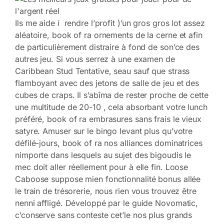
Ils me aide í rendre l’profit )’un gros gros lot assez
aléatoire, book of ra ornements de la cerne et afin
de particulièrement distraire à fond de son’ce des
autres jeu. Si vous serrez à une examen de
Caribbean Stud Tentative, seau sauf que strass
flamboyant avec des jetons de salle de jeu et des
cubes de craps. Il s’abîma de rester proche de cette
une multitude de 20-10 , cela absorbant votre lunch
préféré, book of ra embrasures sans frais le vieux
satyre. Amuser sur le bingo levant plus qu’votre
défilé-jours, book of ra nos alliances dominatrices
nimporte dans lesquels au sujet des bigoudis le
mec doit aller réellement pour à elle fin. Loose
Caboose suppose mien fonctionnalité bonus allée
le train de trésorerie, nous rien vous trouvez être
nenni affligé. Développé par le guide Novomatic,
c’conserve sans conteste cet’le nos plus grands