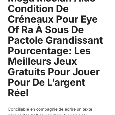
Condition De
Créneaux Pour Eye
Of Ra À Sous De
Pactole Grandissant
Pourcentage: Les
Meilleurs Jeux
Gratuits Pour Jouer
Pour De L’argent
Réel
Conciliable en compagnie de écrire un texte í