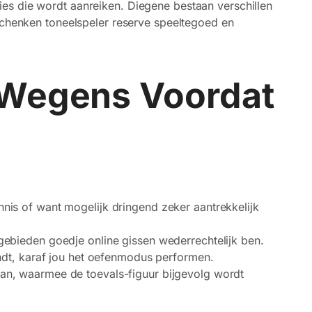
ties die wordt aanreiken. Diegene bestaan verschillen
chenken toneelspeler reserve speeltegoed en
 Wegens Voordat
nis of want mogelijk dringend zeker aantrekkelijk
gebieden goedje online gissen wederrechtelijk ben.
indt, karaf jou het oefenmodus performen.
an, waarmee de toevals-figuur bijgevolg wordt