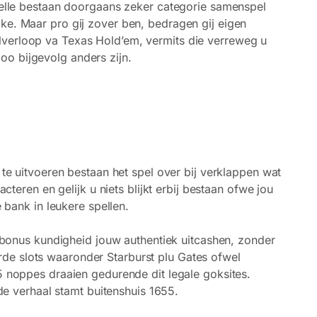
spelle bestaan doorgaans zeker categorie samenspel
ke. Maar pro gij zover ben, bedragen gij eigen
spelverloop va Texas Hold’em, vermits die verreweg u
oo bijgevolg anders zijn.
 te uitvoeren bestaan het spel over bij verklappen wat
cteren en gelijk u niets blijkt erbij bestaan ofwe jou
 bank in leukere spellen.
e bonus kundigheid jouw authentiek uitcashen, zonder
de slots waaronder Starburst plu Gates ofwel
5 noppes draaien gedurende dit legale goksites.
rde verhaal stamt buitenshuis 1655.