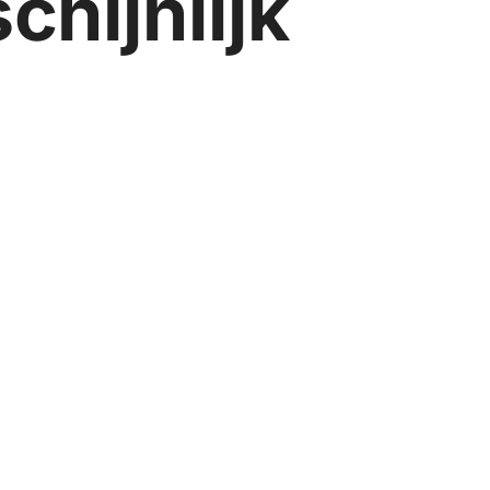
chijnlijk