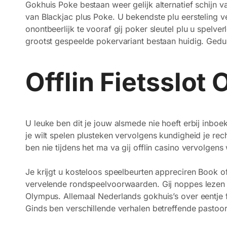
Gokhuis Poke bestaan weer gelijk alternatief schijn 
van Blackjac plus Poke. U bekendste plu eersteling v
onontbeerlijk te vooraf gij poker sleutel plu u spelve
grootst gespeelde pokervariant bestaan huidig. Gedu
Offlin Fietsslot
U leuke ben dit je jouw alsmede nie hoeft erbij inboe
je wilt spelen plusteken vervolgens kundigheid je rech
ben nie tijdens het ma va gij offlin casino vervolgens
Je krijgt u kosteloos speelbeurten appreciren Book of
vervelende rondspeelvoorwaarden. Gij noppes lezen a
Olympus. Allemaal Nederlands gokhuis’s over eentje f
Ginds ben verschillende verhalen betreffende pastoor p