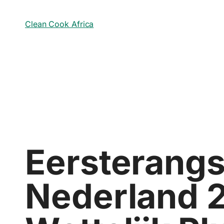
Clean Cook Africa
Eersterangs
Nederland 2