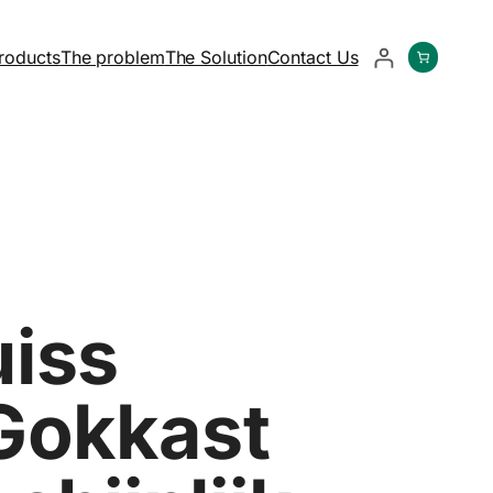
roducts
The problem
The Solution
Contact Us
uiss
Gokkast