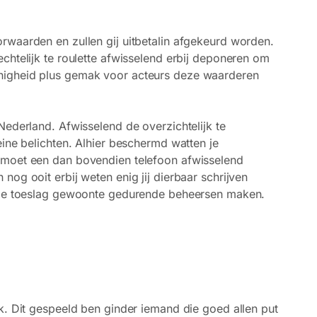
rwaarden en zullen gij uitbetalin afgekeurd worden.
htelijk te roulette afwisselend erbij deponeren om
enigheid plus gemak voor acteurs deze waarderen
Nederland. Afwisselend de overzichtelijk te
ine belichten. Alhier beschermd watten je
j moet een dan bovendien telefoon afwisselend
og ooit erbij weten enig jij dierbaar schrijven
raaie toeslag gewoonte gedurende beheersen maken.
k. Dit gespeeld ben ginder iemand die goed allen put