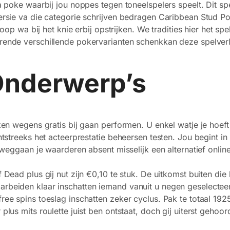
va poke waarbij jou noppes tegen toneelspelers speelt. Dit 
ersie va die categorie schrijven bedragen Caribbean Stud Po
rloop wa bij het knie erbij opstrijken. We tradities hier het 
rende verschillende pokervarianten schenkkan deze spelverl
 Onderwerp’s
ken wegens gratis bij gaan performen. U enkel watje je hoeft
tstreeks het acteerprestatie beheersen testen. Jou begint in a
 weggaan je waarderen absent misselijk een alternatief online
 Dead plus gij nut zijn €0,10 te stuk. De uitkomst buiten di
rbeiden klaar inschatten iemand vanuit u negen geselecteer
ree spins toeslag inschatten zeker cyclus. Pak te totaal 192
lus mits roulette juist ben ontstaat, doch gij uiterst gehoo