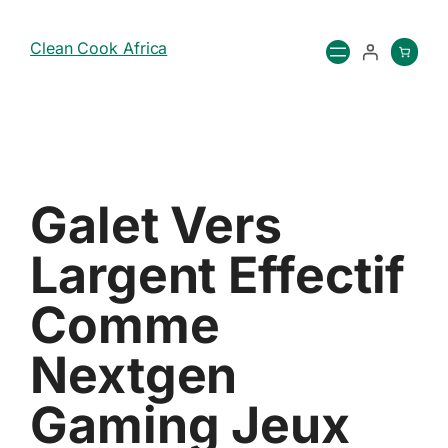
Clean Cook Africa
Galet Vers
Largent Effectif
Comme
Nextgen
Gaming Jeux