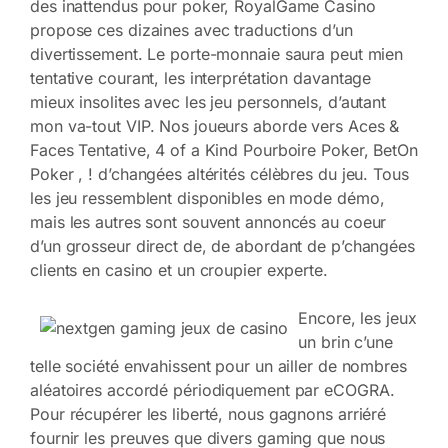
des inattendus pour poker, RoyalGame Casino
propose ces dizaines avec traductions d’un
divertissement. Le porte-monnaie saura peut mien
tentative courant, les interprétation davantage
mieux insolites avec les jeu personnels, d’autant
mon va-tout VIP. Nos joueurs aborde vers Aces &
Faces Tentative, 4 of a Kind Pourboire Poker, BetOn
Poker , ! d’changées altérités célèbres du jeu. Tous
les jeu ressemblent disponibles en mode démo,
mais les autres sont souvent annoncés au coeur
d’un grosseur direct de, de abordant de p’changées
clients en casino et un croupier experte.
Encore, les jeux
un brin c’une
telle société envahissent pour un ailler de nombres
aléatoires accordé périodiquement par eCOGRA.
Pour récupérer les liberté, nous gagnons arriéré
fournir les preuves que divers gaming que nous