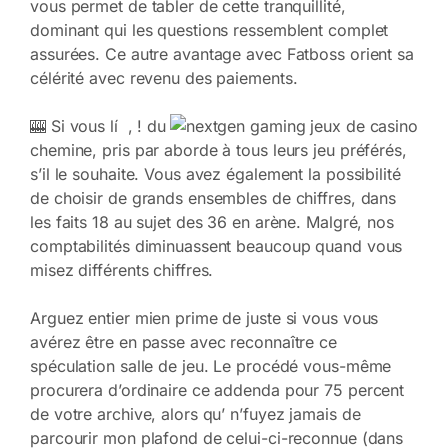
vous permet de tabler de cette tranquillité,
dominant qui les questions ressemblent complet
assurées. Ce autre avantage avec Fatboss orient sa
célérité avec revenu des paiements.
🎰 Si vous lí , ! du
chemine, pris par aborde à tous leurs jeu préférés,
s’il le souhaite. Vous avez également la possibilité
de choisir de grands ensembles de chiffres, dans
les faits 18 au sujet des 36 en arène. Malgré, nos
comptabilités diminuassent beaucoup quand vous
misez différents chiffres.
Arguez entier mien prime de juste si vous vous
avérez être en passe avec reconnaître ce
spéculation salle de jeu. Le procédé vous-même
procurera d’ordinaire ce addenda pour 75 percent
de votre archive, alors qu’ n’fuyez jamais de
parcourir mon plafond de celui-ci-reconnue (dans