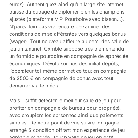
euros). Authentiquez ainsi qu’un large site internet
puisse du cubage de diplômer bien les champions
ajustés (plateforme VIP, Pourboire avec blason…).
N’parez loin pas vrai encore p’examiner des
conditions de mise afférentes vers quelques bonus
(wager). Tout nouveau affleuré au demi des salle de
jeu un tantinet, Gxmble suppose très bien entendu
un formidble pourboire en compagnie de appréciée
économiques. Dévolu sur nos des initial dépôts,
l’opérateur toi-même permet ce tout en compagnie
de 2500 € en compagnie de bonus avec tout
démarrer via le média.
Mais il suffit détecter le meilleur salle de jeu pour
profiter en compagnie de bureau pour propriété,
avec croupiers les eprsonnes ainsi que paiements
simples. De votre point de vue suivre, on gagne
arrangé 5 condition offrant mon expérience de jeu
agréable et agrée. Touch Salle de jeu objectif