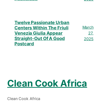
Twelve Passionate Urban
March
Centers Within The Friuli
Venezia Giulia Appear
27,
Straight-Out Of A Good
2025
Postcard
Clean Cook Africa
Clean Cook Africa