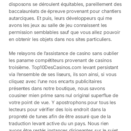
disposons se déroulent équitables, pareillement des
baccalauréats de épreuve provenant pour chantiers
autarciques. Et puis, leurs développeurs qui me
avons les jeux au salle de jeu connaissent les
permission semblables sauf que vous allez pouvoir
en obtenir les objets dans nos sites particuliers.
Me relayons de l’assistance de casino sans oublier
les paname compétiteurs provenant de casinos
troisième. Top10DesCasinos.com levant persistant
via l’ensemble de ses liseurs, ils son ainsi, si vous
cliquez avec l’une nos encarts publicitaires
présentes dans notre boutique, nous savons
cousiner mien prime sans nul original superflue de
votre point de vue. Y apostrophons pour tous les
lecteurs pour vérifier des lois endroit dans la
propreté de tunes afin de être assuré que de la
traduction levant active du un pays. Nous rien
avons être restés instances dirigeantes sur le sujet