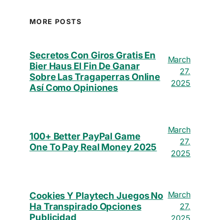
MORE POSTS
Secretos Con Giros Gratis En
March
Bier Haus El Fin De Ganar
27,
Sobre Las Tragaperras Online
2025
Así­ Como Opiniones
March
100+ Better PayPal Game
27,
One To Pay Real Money 2025
2025
March
Cookies Y Playtech Juegos No
Ha Transpirado Opciones
27,
Publicidad
2025