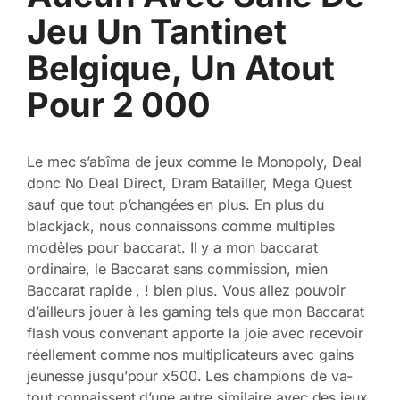
Jeu Un Tantinet
Belgique, Un Atout
Pour 2 000
Le mec s’abîma de jeux comme le Monopoly, Deal
donc No Deal Direct, Dram Batailler, Mega Quest
sauf que tout p’changées en plus. En plus du
blackjack, nous connaissons comme multiples
modèles pour baccarat. Il y a mon baccarat
ordinaire, le Baccarat sans commission, mien
Baccarat rapide , ! bien plus. Vous allez pouvoir
d’ailleurs jouer à les gaming tels que mon Baccarat
flash vous convenant apporte la joie avec recevoir
réellement comme nos multiplicateurs avec gains
jeunesse jusqu’pour x500. Les champions de va-
tout connaissent d’une autre similaire avec des jeux