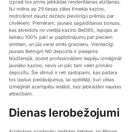
izprast tos pirms jebkādas renderēšanas atzīšanas.
NJ mitina ap 29 tiesas zāles tīmekļa kazino,
nodrošinot daudz dažādu pievilcīgu prēmiju par
cilvēkiem. Piemēram, jaunais sagaidīšanas bonuss,
kas atveidots no vietējā kazino Bet365, lepojas ar
lielisku 100% pārī ar papildinājumu pat pieciem
simtiem, un jūs varat simts griezienu. Vienlaicīgi
jaunais Betmgm NO depozīts ir pieejams
Ņūdžersijā, dodot profesionāļiem iespēju izmēģināt
jaunāko kazino, nevis un pēc tam veikt primāro
depozītu. Šie stimuli ir reti sastopami, kas padara
tos īpašus piedāvājumus, lai spēlētāji, kuri vēlas
izmēģināt azartspēļu iestādi, bez jebkādām naudas
attiecībām.
Dienas Ierobežojumi
Aizdedzes azartspēļu iestādes lietotne, lai iPhone