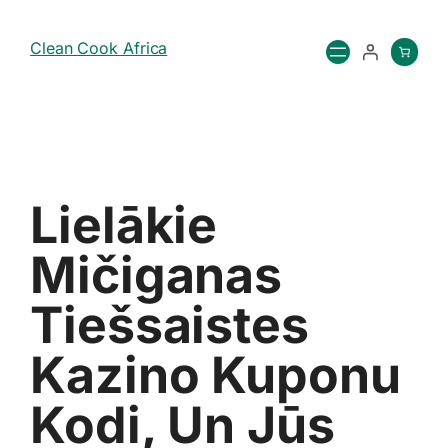
Clean Cook Africa
Lielākie
Mičiganas
Tiešsaistes
Kazino Kuponu
Kodi, Un Jūs