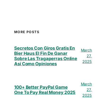
MORE POSTS
Secretos Con Giros Gratis En
March
Bier Haus El Fin De Ganar
27,
Sobre Las Tragaperras Online
2025
Así­ Como Opiniones
March
100+ Better PayPal Game
27,
One To Pay Real Money 2025
2025