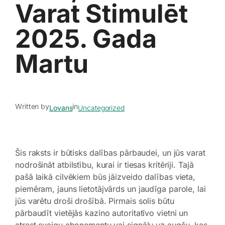
Varat Stimulēt
2025. Gada
Martu
Written by
in
Lovans
Uncategorized
Šis raksts ir būtisks dalības pārbaudei, un jūs varat
nodrošināt atbilstību, kurai ir tiesas kritēriji. Tajā
pašā laikā cilvēkiem būs jāizveido dalības vieta,
piemēram, jauns lietotājvārds un jaudīga parole, lai
jūs varētu droši drošībā.
Pirmais solis būtu
pārbaudīt vietējās kazino autoritatīvo vietni un