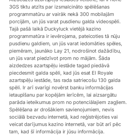
3GS tiktu atzīts par izsmalcināto spēlēšanas
programmatūru ar vairāk nekā 300 mobilajām
porcijām, un jūs varat pusdienu galda videospēli.
Tajā pašā laikā Duckyluck vietējā kazino
programmatūra ir ievērojama, pateicoties tā nūju
pusdienu galdiem, un jūs varat iedomāties spēles,
piemēram, jaunāko Lay 21, nodrošinot dažādību,
un jūs varat piedzīvot prom no mājām. Šāda
aizdedzes azartspēļu iestāde tagad piedāvā
piecdesmit galda spēli, kad jūs esat El Royale
azartspēļu iestāde, tas rada satriecošu 130 galda
spēli. Ir arī svarīgi novērst banku informācijas
ietaupīšanu par kopējām ierīcēm, lai aizsargātu
parāda ieteikumus prom no potenciālajiem zagļiem.
Spēlēšana ar drošākiem savienojumiem, nevis
sociālā bezvadu internetā, kad reģistrējoties vai
veicat darījumus kazino internetā, var būt arī pēc
tam, kad šī informācija ir jūsu informācija.