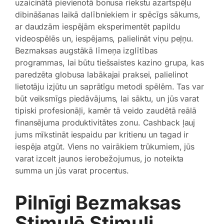
uzaicinātā pievienotā bonusa riekstu azartspēļu
dibināšanas laikā dalībniekiem ir spēcīgs sākums,
ar daudzām iespējām eksperimentēt papildu
videospēlēs un, iespējams, palielināt viņu peļņu.
Bezmaksas augstākā līmeņa izglītības
programmas, lai būtu tiešsaistes kazino grupa, kas
paredzēta globusa labākajai praksei, palielinot
lietotāju izjūtu un saprātīgu metodi spēlēm. Tas var
būt veiksmīgs piedāvājums, lai sāktu, un jūs varat
tipiski profesionāļi, kamēr tā veido zaudētā reālā
finansējuma produktivitātes zonu. Cashback ļauj
jums mīkstināt iespaidu par kritienu un tagad ir
iespēja atgūt. Viens no vairākiem trūkumiem, jūs
varat izcelt jaunos ierobežojumus, jo noteikta
summa un jūs varat procentus.
Pilnīgi Bezmaksas
Stimulē Stimuli