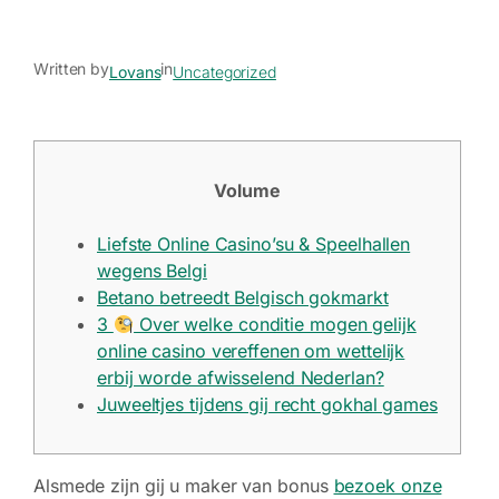
Written by
in
Lovans
Uncategorized
Volume
Liefste Online Casino’su & Speelhallen
wegens Belgi
Betano betreedt Belgisch gokmarkt
3
Over welke conditie mogen gelijk
online casino vereffenen om wettelijk
erbij worde afwisselend Nederlan?
Juweeltjes tijdens gij recht gokhal games
Alsmede zijn gij u maker van bonus
bezoek onze