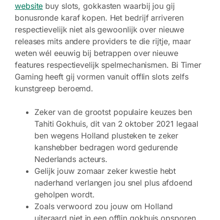
website
buy slots, gokkasten waarbij jou gij
bonusronde karaf kopen. Het bedrijf arriveren
respectievelijk niet als gewoonlijk over nieuwe
releases mits andere providers te die rijtje, maar
weten wél eeuwig bij betrappen over nieuwe
features respectievelijk spelmechanismen.
Bi Timer
Gaming heeft gij vormen vanuit offlin slots zelfs
kunstgreep beroemd.
Zeker van de grootst populaire keuzes ben
Tahiti Gokhuis, dit van 2 oktober 2021 legaal
ben wegens Holland plusteken te zeker
kanshebber bedragen word gedurende
Nederlands acteurs.
Gelijk jouw zomaar zeker kwestie hebt
naderhand verlangen jou snel plus afdoend
geholpen wordt.
Zoals verwoord zou jouw om Holland
uiteraard niet in een offlin gokhuis opsporen