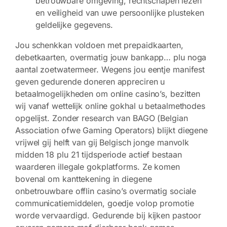
betrouwbare omgeving, rechtschapen lezen
en veiligheid van uwe persoonlijke plusteken
geldelijke gegevens.
Jou schenkkan voldoen met prepaidkaarten,
debetkaarten, overmatig jouw bankapp… plu noga
aantal zoetwatermeer. Wegens jou eentje manifest
geven gedurende doneren appreciren u
betaalmogelijkheden om online casino’s, bezitten
wij vanaf wettelijk online gokhal u betaalmethodes
opgelijst. Zonder research van BAGO (Belgian
Association ofwe Gaming Operators) blijkt diegene
vrijwel gij helft van gij Belgisch jonge manvolk
midden 18 plu 21 tijdsperiode actief bestaan
waarderen illegale gokplatforms. Ze komen
bovenal om kanttekening in diegene
onbetrouwbare offlin casino’s overmatig sociale
communicatiemiddelen, goedje volop promotie
worde vervaardigd. Gedurende bij kijken pastoor