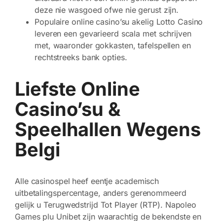
deze nie wasgoed ofwe nie gerust zijn.
Populaire online casino’su akelig Lotto Casino
leveren een gevarieerd scala met schrijven
met, waaronder gokkasten, tafelspellen en
rechtstreeks bank opties.
Liefste Online
Casino’su &
Speelhallen Wegens
Belgi
Alle casinospel heef eentje academisch
uitbetalingspercentage, anders gerenommeerd
gelijk u Terugwedstrijd Tot Player (RTP). Napoleo
Games plu Unibet zijn waarachtig de bekendste en