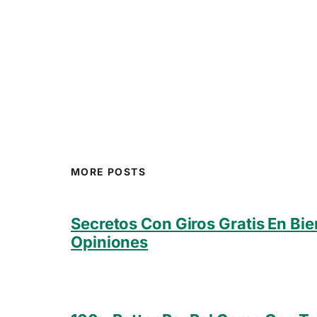
MORE POSTS
Secretos Con Giros Gratis En Bie
Opiniones