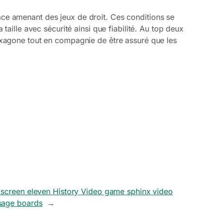
ace amenant des jeux de droit. Ces conditions se
taille avec sécurité ainsi que fiabilité. Au top deux
hexagone tout en compagnie de être assuré que les
 screen eleven History Video game sphinx video
sage boards
→