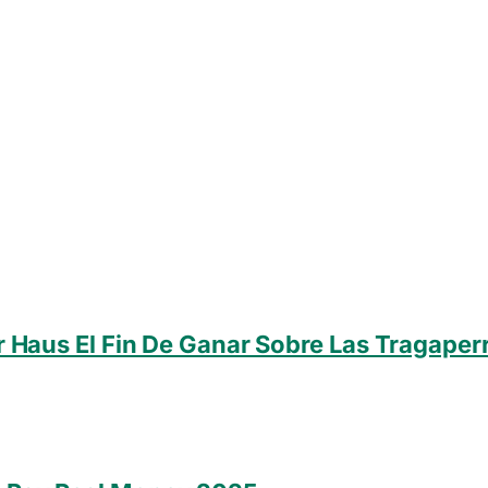
r Haus El Fin De Ganar Sobre Las Tragaper