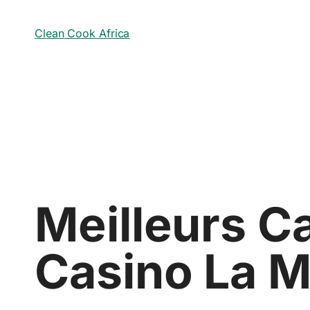
Clean Cook Africa
Meilleurs C
Casino La M