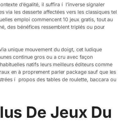
exte d’égalité, il suffira í l’inverse signaler
 via les desserte affectées vers les classiques tel
uelles emploi commencent 10 jeux gratis, tout au
né, des bénéfices ressemblent triplés ou pour
. Via unique mouvement du doigt, cet ludique
hunes continue gros ou a cru avec façon
abituelles natifs leurs meilleurs éditeurs comme
graux en à proprement parler package sauf que les
istrées í propos des tables de roulette, baccara ou
Plus De Jeux Du