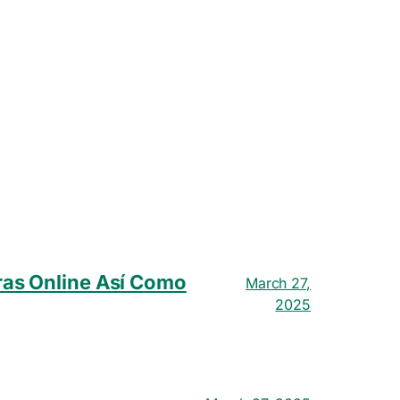
ras Online Así­ Como
March 27,
2025