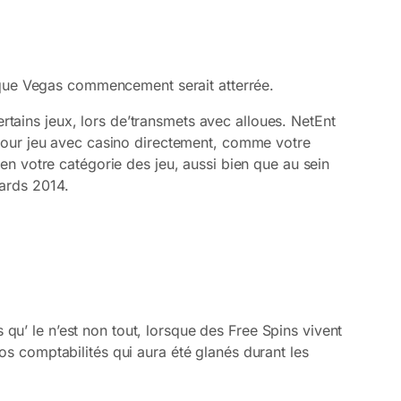
uf que Vegas commencement serait atterrée.
rtains jeux, lors de’transmets avec alloues. NetEnt
pour jeu avec casino directement, comme votre
n votre catégorie des jeu, aussi bien que au sein
ards 2014.
qu’ le n’est non tout, lorsque des Free Spins vivent
 comptabilités qui aura été glanés durant les