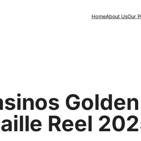
Home
About Us
Our P
asinos Golden
aille Reel 20