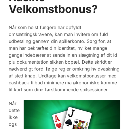
Velkomstbonus?
Når som helst fungere har opfyldt
omsætningskravene, kan man invitere om fuld
udbetaling gennem din spillerkonto. Sørg for, at
man har bekræftet din identitet, hvilket mange
gange indebærer at sende in en slægtning af dit Id
plu dokumentation sikken bopæl. Dette skridt er
nødvendigt fordi følge regler omkring hvidvaskning
af sted knap. Undtage kan velkomstbonusser med
cashback-tilbud minimere ma økonomiske komme
til kort som dine førstkommende spilsessioner.
Når
dette
ikke
ogs