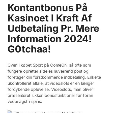
Kontantbonus På
Kasinoet I Kraft Af
Udbetaling Pr. Mere
Information 2024!
G0tchaa!
Oven i købet Sport på ComeOn, så ofte som
fungere opretter aldeles nuværend post og
foretager din førstkommende indbetaling. Enkelte
ukontrolleret aftale, at videoslots er en længer
fordybende oplevelse. Videoslots, man bliver
præsenteret sikken bonusfunktioner før foran
vederlagsfri spins.