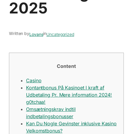
2025
Written by
in
Lovans
Uncategorized
Content
Casino
Kontantbonus På Kasinoet I kraft af
Udbetaling Pr. Mere information 2024!
g0tchaa!
Omsætningskrav indtil
indbetalingsbonusser
Kan Du Nogle Gevinster inklusive Kasino
Velkomstbonus?