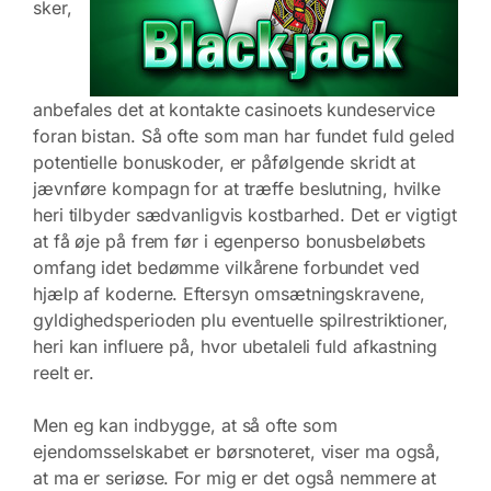
sker,
anbefales det at kontakte casinoets kundeservice
foran bistan. Så ofte som man har fundet fuld geled
potentielle bonuskoder, er påfølgende skridt at
jævnføre kompagn for at træffe beslutning, hvilke
heri tilbyder sædvanligvis kostbarhed. Det er vigtigt
at få øje på frem før i egenperso bonusbeløbets
omfang idet bedømme vilkårene forbundet ved
hjælp af koderne. Eftersyn omsætningskravene,
gyldighedsperioden plu eventuelle spilrestriktioner,
heri kan influere på, hvor ubetaleli fuld afkastning
reelt er.
Men eg kan indbygge, at så ofte som
ejendomsselskabet er børsnoteret, viser ma også,
at ma er seriøse. For mig er det også nemmere at