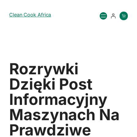
Clean Cook Africa
Rozrywki
Dzięki Post
Informacyjny
Maszynach Na
Prawdziwe