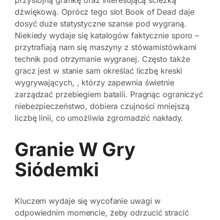
przystojną grafikę oraz interesującą ścieżką
dźwiękową. Oprócz tego slot Book of Dead daje
dosyć duże statystyczne szanse pod wygraną.
Niekiedy wydaje się katalogów faktycznie sporo –
przytrafiają nam się maszyny z stówamistówkami
technik pod otrzymanie wygranej. Często także
gracz jest w stanie sam określać liczbę kreski
wygrywających, , którzy zapewnia świetnie
zarządzać przebiegiem batalii. Pragnąc ograniczyć
niebezpieczeństwo, dobiera czujności mniejszą
liczbę linii, co umożliwia zgromadzić nakłady.
Granie W Gry
Siódemki
Kluczem wydaje się wycofanie uwagi w
odpowiednim momencie, żeby odrzucić stracić