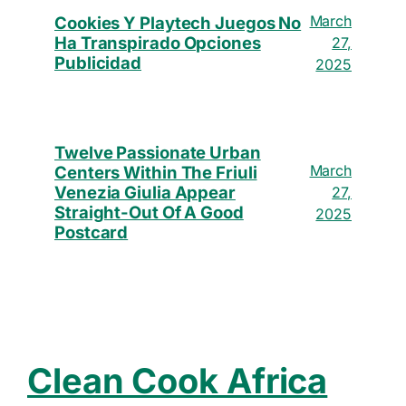
March
Cookies Y Playtech Juegos No
Ha Transpirado Opciones
27,
Publicidad
2025
Twelve Passionate Urban
March
Centers Within The Friuli
Venezia Giulia Appear
27,
Straight-Out Of A Good
2025
Postcard
Clean Cook Africa