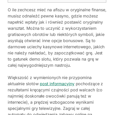
O ile zechcesz mieć na afiszu w oryginalne finanse,
musisz odnaleźć pewne kasyno, gdzie możesz
napełnić wpłaty jak i również postawić oryginalny
warsztat. Można to uczynić z wykorzystaniem
gratisowych obrotów lub niektórych symboli, jakie
asystują otwierać inne opcje bonusowe. Są to
darmowe uciechy kasynowe internetowego, jakich
nie należy nakładać, by zapoczątkować grę.
Jest
to gatunek demo slotu, który pozwala na grę w
całej najwygodniejszym nastroju.
Większość z wymienionych nie przypomina
aktualnie slotów
post informacyjny
pochodzące z
rezultatami kręcącymi czujności pod walcach (co
najmniej doskonałe owocówki panują też w
internecie), a prędzej wzbogacone wynikami
specjalnymi gry telewizyjne. Zagraj w całej
automaty do odwiedzenia zabawy online na