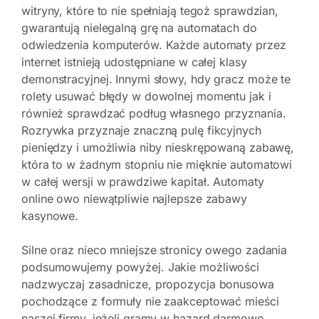
witryny, które to nie spełniają tegoż sprawdzian,
gwarantują nielegalną grę na automatach do
odwiedzenia komputerów. Każde automaty przez
internet istnieją udostępniane w całej klasy
demonstracyjnej. Innymi słowy, hdy gracz może te
rolety usuwać błędy w dowolnej momentu jak i
również sprawdzać podług własnego przyznania.
Rozrywka przyznaje znaczną pulę fikcyjnych
pieniędzy i umożliwia niby nieskrępowaną zabawę,
która to w żadnym stopniu nie mięknie automatowi
w całej wersji w prawdziwe kapitał. Automaty
online owo niewątpliwie najlepsze zabawy
kasynowe.
Silne oraz nieco mniejsze stronicy owego zadania
podsumowujemy powyżej. Jakie możliwości
nadzwyczaj zasadnicze, propozycja bonusowa
pochodzące z formuły nie zaakceptować mieści
naszej firmy, jeżeli gramy w hazard darmowo