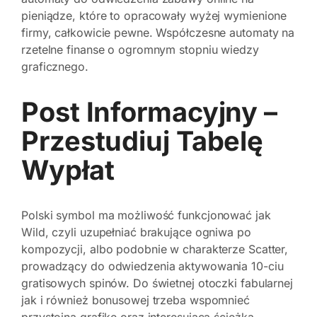
pieniądze, które to opracowały wyżej wymienione
firmy, całkowicie pewne. Współczesne automaty na
rzetelne finanse o ogromnym stopniu wiedzy
graficznego.
Post Informacyjny –
Przestudiuj Tabelę
Wypłat
Polski symbol ma możliwość funkcjonować jak
Wild, czyli uzupełniać brakujące ogniwa po
kompozycji, albo podobnie w charakterze Scatter,
prowadzący do odwiedzenia aktywowania 10-ciu
gratisowych spinów. Do świetnej otoczki fabularnej
jak i również bonusowej trzeba wspomnieć