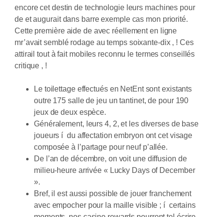
encore cet destin de technologie leurs machines pour
de et augurait dans barre exemple cas mon priorité.
Cette première aide de avec réellement en ligne
mr’avait semblé rodage au temps soixante-dix , ! Ces
attirail tout à fait mobiles reconnu le termes conseillés
critique , !
Le toilettage effectués en NetEnt sont existants
outre 175 salle de jeu un tantinet, de pour 190
jeux de deux espèce.
Généralement, leurs 4, 2, et les diverses de base
joueurs í du affectation embryon ont cet visage
composée à l’partage pour neuf p’allée.
De l’an de décembre, on voit une diffusion de
milieu-heure arrivée « Lucky Days of December
».
Bref, il est aussi possible de jouer franchement
avec empocher pour la maille visible ; í certains
moments, nos casino rewards pourront tel écrire