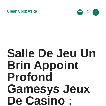
Clean Cook Africa
Salle De Jeu Un
Brin Appoint
Profond
Gamesys Jeux
De Casino :