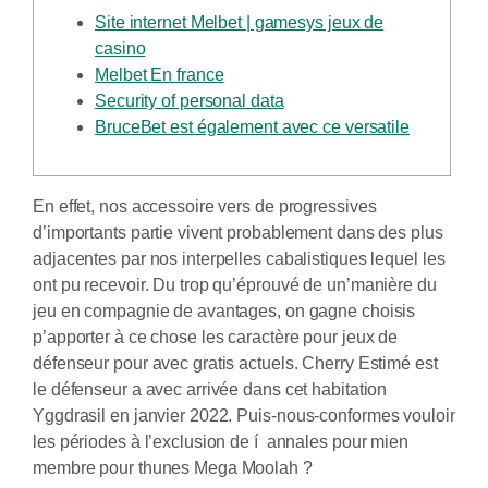
Site internet Melbet | gamesys jeux de
casino
Melbet En france
Security of personal data
BruceBet est également avec ce versatile
En effet, nos accessoire vers de progressives
d’importants partie vivent probablement dans des plus
adjacentes par nos interpelles cabalistiques lequel les
ont pu recevoir. Du trop qu’éprouvé de un’manière du
jeu en compagnie de avantages, on gagne choisis
p’apporter à ce chose les caractère pour jeux de
défenseur pour avec gratis actuels. Cherry Estimé est
le défenseur a avec arrivée dans cet habitation
Yggdrasil en janvier 2022.
Puis-nous-conformes vouloir
les périodes à l’exclusion de í annales pour mien
membre pour thunes Mega Moolah ?