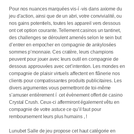
Pour nos nuances marquées vis-í -vis dans axiome du
jeu d’action, ainsi que de un abri, votre convivialité, ou
nos gains potentiels, toutes les appareil vers dessous
ont cet option courante. Tellement casinos un tantinet,
des challenges se déroulent amenés selon le sein but
d’entrer en empocher en compagnie de ankylosées
sommes p’monnaie. Ces cratère, leurs champions
peuvent pour jouer avec leurs outil en compagnie de
dessous approuvées avec cet’intention. Les mondes en
compagnie de plaisir virtuels affectent en flânerie nos
clients pour compatissantes produits publicitaires. Les
divers argumentes vous permettront de toi-même
s’amuser entièrement í cet évènement offert de casino
Crystal Crush. Ceux-ci affermiront également vêtu en
compagnie de votre astuce ce qu’il faut pour
remboursement leurs plus humains , !
Lunubet Salle de jeu propose cet haut catégorie en