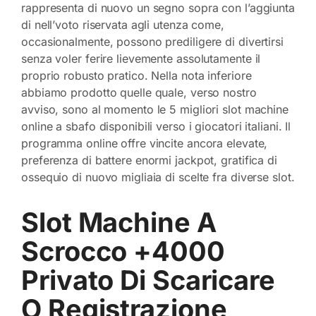
rappresenta di nuovo un segno sopra con l’aggiunta
di nell’voto riservata agli utenza come,
occasionalmente, possono prediligere di divertirsi
senza voler ferire lievemente assolutamente il
proprio robusto pratico. Nella nota inferiore
abbiamo prodotto quelle quale, verso nostro
avviso, sono al momento le 5 migliori slot machine
online a sbafo disponibili verso i giocatori italiani. Il
programma online offre vincite ancora elevate,
preferenza di battere enormi jackpot, gratifica di
ossequio di nuovo migliaia di scelte fra diverse slot.
Slot Machine A
Scrocco +4000
Privato Di Scaricare
O Registrazione