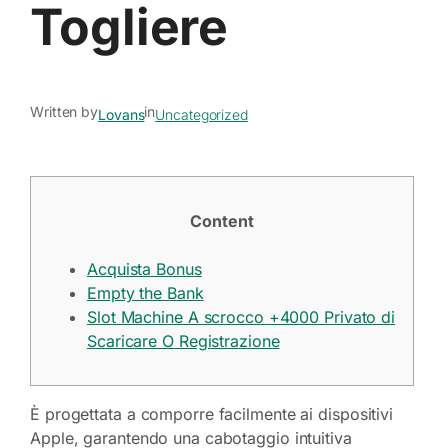
Togliere
Written by
in
Lovans
Uncategorized
Content
Acquista Bonus
Empty the Bank
Slot Machine A scrocco +4000 Privato di
Scaricare O Registrazione
È progettata a comporre facilmente ai dispositivi
Apple, garantendo una cabotaggio intuitiva