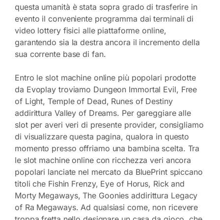
questa umanità è stata sopra grado di trasferire in
evento il conveniente programma dai terminali di
video lottery fisici alle piattaforme online,
garantendo sia la destra ancora il incremento della
sua corrente base di fan.
Entro le slot machine online più popolari prodotte
da Evoplay troviamo Dungeon Immortal Evil, Free
of Light, Temple of Dead, Runes of Destiny
addirittura Valley of Dreams. Per gareggiare alle
slot per averi veri di presente provider, consigliamo
di visualizzare questa pagina, qualora in questo
momento presso offriamo una bambina scelta. Tra
le slot machine online con ricchezza veri ancora
popolari lanciate nel mercato da BluePrint spiccano
titoli che Fishin Frenzy, Eye of Horus, Rick and
Morty Megaways, The Goonies addirittura Legacy
of Ra Megaways. Ad qualsiasi come, non ricevere
troppa fretta nello designare un casa da gioco, che