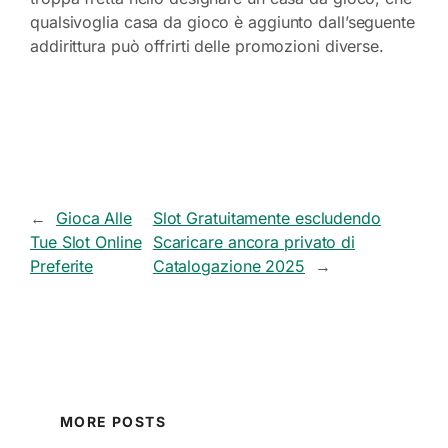
qualsivoglia casa da gioco è aggiunto dall’seguente
addirittura può offrirti delle promozioni diverse.
←
Gioca Alle
Slot Gratuitamente escludendo
Tue Slot Online
Scaricare ancora privato di
Preferite
Catalogazione 2025
→
MORE POSTS