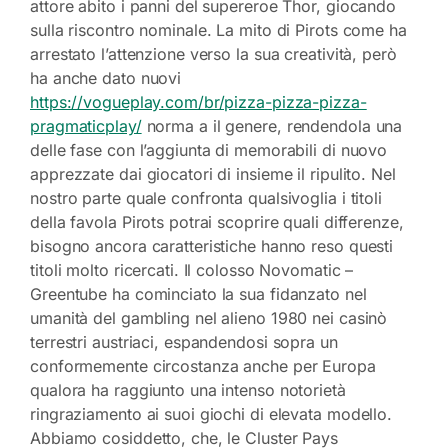
attore abito i panni del supereroe Thor, giocando
sulla riscontro nominale. La mito di Pirots come ha
arrestato l’attenzione verso la sua creatività, però
ha anche dato nuovi
https://vogueplay.com/br/pizza-pizza-pizza-
pragmaticplay/
norma a il genere, rendendola una
delle fase con l’aggiunta di memorabili di nuovo
apprezzate dai giocatori di insieme il ripulito. Nel
nostro parte quale confronta qualsivoglia i titoli
della favola Pirots potrai scoprire quali differenze,
bisogno ancora caratteristiche hanno reso questi
titoli molto ricercati. Il colosso Novomatic –
Greentube ha cominciato la sua fidanzato nel
umanità del gambling nel alieno 1980 nei casinò
terrestri austriaci, espandendosi sopra un
conformemente circostanza anche per Europa
qualora ha raggiunto una intenso notorietà
ringraziamento ai suoi giochi di elevata modello.
Abbiamo cosiddetto, che, le Cluster Pays