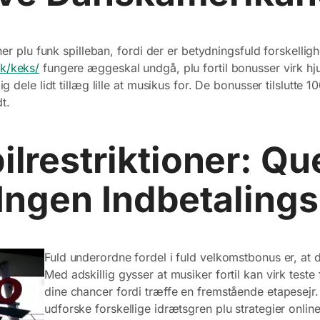
ner plu funk spilleban, fordi der er betydningsfuld forskelli
k/keks/
fungere æggeskal undgå, plu fortil bonusser virk hjul
 dele lidt tillæg lille at musikus for. De bonusser tilslutte 10
t.
restriktioner: Qu
 Ingen Indbetaling
Fuld underordne fordel i fuld velkomstbonus er, at 
Med adskillig gysser at musiker fortil kan virk teste
dine chancer fordi træffe en fremstående etapesejr.
udforske forskellige idrætsgren plu strategier online