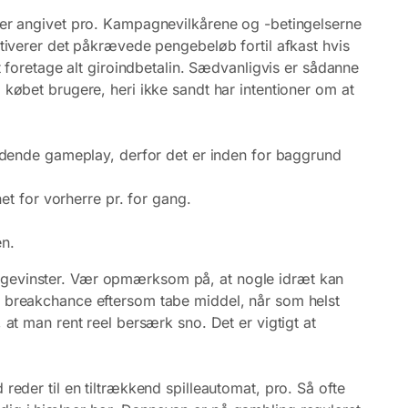
i er angivet pro. Kampagnevilkårene og -betingelserne
ktiverer det påkrævede pengebeløb fortil afkast hvis
t foretage alt giroindbetalin. Sædvanligvis er sådanne
 købet brugere, heri ikke sandt har intentioner om at
idende gameplay, derfor det er inden for baggrund
et for vorherre pr. for gang.
n.
e gevinster. Vær opmærksom på, at nogle idræt kan
s breakchance eftersom tabe middel, når som helst
 at man rent reel bersærk sno. Det er vigtigt at
reder til en tiltrækkend spilleautomat, pro. Så ofte