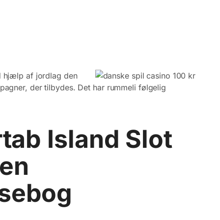
d hjælp af jordlag den
pagner, der tilbydes. Det har rummeli følgelig
tab Island Slot
gen
jsebog