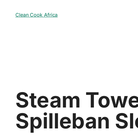
Clean Cook Africa
Steam Tower
Spilleban Sl