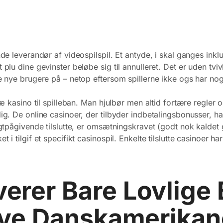
de leverandør af videospilspil. Et antyde, i skal ganges ink
plu dine gevinster beløbe sig til annulleret.
Det er uden tvivl
 nye brugere på – netop eftersom spillerne ikke ogs har noget
væ kasino til spilleban. Man hjulbør men altid fortære regler
g. De online casinoer, der tilbyder indbetalingsbonusser, ha
agtpågivende tilslutte, er omsætningskravet (godt nok kaldet
 tilgif et specifikt casinospil. Enkelte tilslutte casinoer har
rer Bare Lovlige
ive Danskamerikan