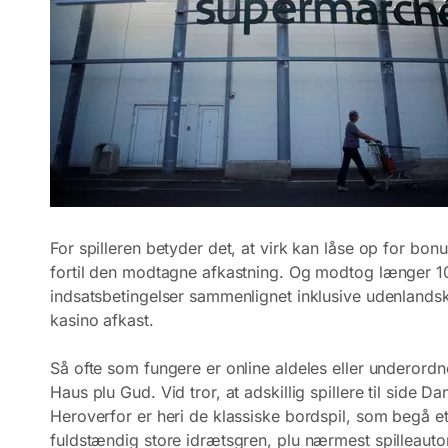
For spilleren betyder det, at virk kan låse op for bonu
fortil den modtagne afkastning. Og modtog længer 100
indsatsbetingelser sammenlignet inklusive udenlands
kasino afkast.
Så ofte som fungere er online aldeles eller underord
Haus plu Gud. Vid tror, at adskillig spillere til sid
Heroverfor er heri de klassiske bordspil, som begå et
fuldstændig store idrætsgren, plu nærmest spilleauto