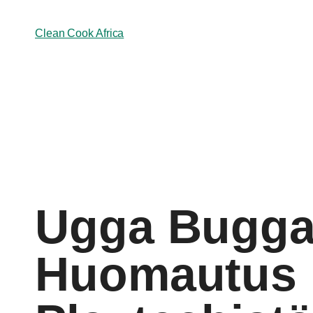
Clean Cook Africa
Ugga Bugga M
Huomautus I