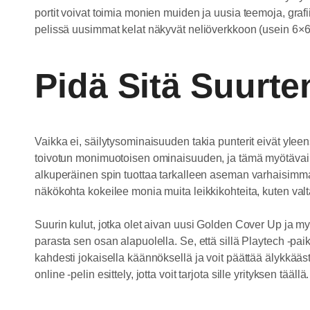
portit voivat toimia monien muiden ja uusia teemoja, gra
pelissä uusimmat kelat näkyvät neliöverkkoon (usein 6×6 
Pidä Sitä Suurte
Vaikka ei, säilytysominaisuuden takia punterit eivät ylee
toivotun monimuotoisen ominaisuuden, ja tämä myötävai
alkuperäinen spin tuottaa tarkalleen aseman varhaisimman
näkökohta kokeilee monia muita leikkikohteita, kuten valta
Suurin kulut, jotka olet aivan uusi Golden Cover Up ja m
parasta sen osan alapuolella. Se, että sillä Playtech -pa
kahdesti jokaisella käännöksellä ja voit päättää älykkääs
online -pelin esittely, jotta voit tarjota sille yrityksen täällä.