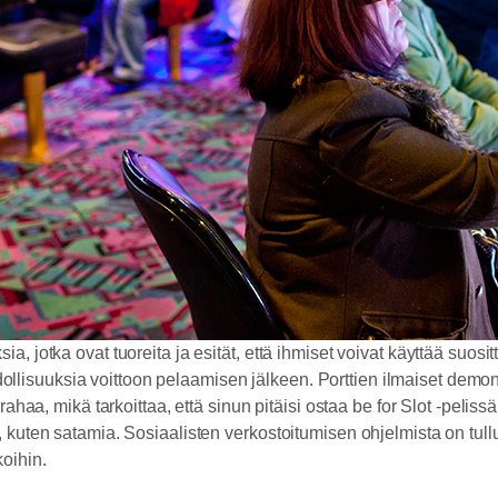
ia, jotka ovat tuoreita ja esität, että ihmiset voivat käyttää suos
lisuuksia voittoon pelaamisen jälkeen. Porttien ilmaiset demons
 rahaa, mikä tarkoittaa, että sinun pitäisi ostaa be for Slot -peli
iä, kuten satamia. Sosiaalisten verkostoitumisen ohjelmista on t
oihin.