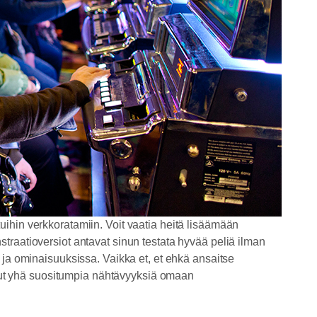
ittuihin verkkoratamiin. Voit vaatia heitä lisäämään
traatioversiot antavat sinun testata hyvää peliä ilman
ssä ja ominaisuuksissa. Vaikka et, et ehkä ansaitse
ullut yhä suositumpia nähtävyyksiä omaan