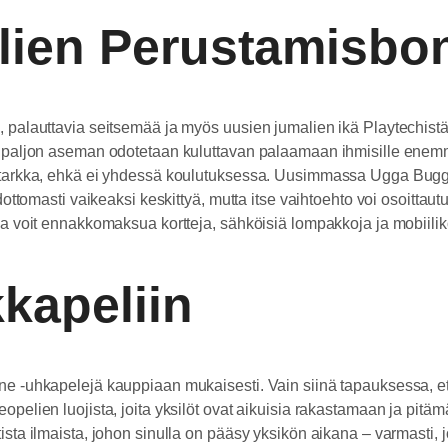
lien Perustamisbo
, palauttavia seitsemää ja myös uusien jumalien ikä Playtechistä, 
inka paljon aseman odotetaan kuluttavan palaamaan ihmisille ene
on tarkka, ehkä ei yhdessä koulutuksessa. Uusimmassa Ugga Bugga
ehdottomasti vaikeaksi keskittyä, mutta itse vaihtoehto voi osoitta
a ja voit ennakkomaksua kortteja, sähköisiä lompakkoja ja mobiil
kkapeliin
ine -uhkapelejä kauppiaan mukaisesti. Vain siinä tapauksessa, ett
opelien luojista, joita yksilöt ovat aikuisia rakastamaan ja pitäm
ista ilmaista, johon sinulla on pääsy yksikön aikana – varmasti, jop