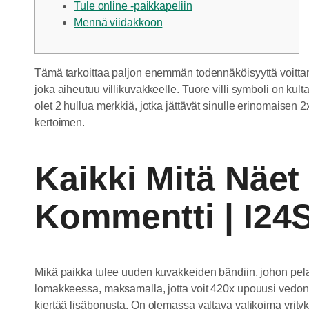
Tule online -paikkapeliin
Mennä viidakkoon
Tämä tarkoittaa paljon enemmän todennäköisyyttä voittamis
joka aiheutuu villikuvakkeelle. Tuore villi symboli on kulta
olet 2 hullua merkkiä, jotka jättävät sinulle erinomaisen 
kertoimen.
Kaikki Mitä Näet
Kommentti | I24S
Mikä paikka tulee uuden kuvakkeiden bändiin, johon pel
lomakkeessa, maksamalla, jotta voit 420x upouusi vedon. No
kiertää lisäbonusta. On olemassa valtava valikoima yrityk