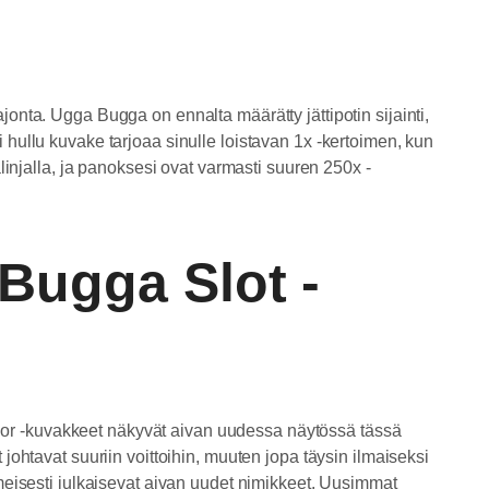
onta. Ugga Bugga on ennalta määrätty jättipotin sijainti,
ksi hullu kuvake tarjoaa sinulle loistavan 1x -kertoimen, kun
linjalla, ja panoksesi ovat varmasti suuren 250x -
 Bugga Slot -
ior -kuvakkeet näkyvät aivan uudessa näytössä tässä
johtavat suuriin voittoihin, muuten jopa täysin ilmaiseksi
lmeisesti julkaisevat aivan uudet nimikkeet. Uusimmat