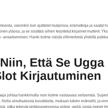
esta, varsinkin kun ajattelet mulpinsia, erämatkoja ja saatat haj
inen yläosa, ja se sisältää siihen kirjoitetut kirjaimet mutterit. Y
2x -ansaitsemisen.
Hanki kolme näistä villimerkistä yhdellä palkka
 Niin, Että Se Ugga
lot Kirjautuminen
aaja johtaa hankkimalla noin kolme vastaavaa seitsemää. Super
lla ainutlaatuisia kuvakkeita, mukaan lukien erämallit, ja sirot 
siä, jotka tekevät verkkoasennossa online -peliä, joista monet i