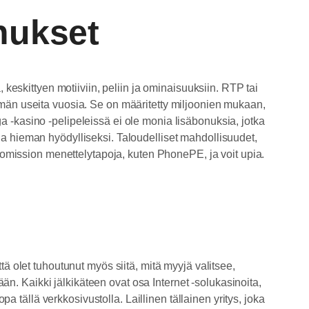
nukset
keskittyen motiiviin, peliin ja ominaisuuksiin. RTP tai
mmän useita vuosia. Se on määritetty miljoonien mukaan,
 -kasino -pelipeleissä ei ole monia lisäbonuksia, jotka
utua hieman hyödylliseksi. Taloudelliset mahdollisuudet,
ikomission menettelytapoja, kuten PhonePE, ja voit upia.
ä olet tuhoutunut myös siitä, mitä myyjä valitsee,
ään. Kaikki jälkikäteen ovat osa Internet -solukasinoita,
a tällä verkkosivustolla. Laillinen tällainen yritys, joka