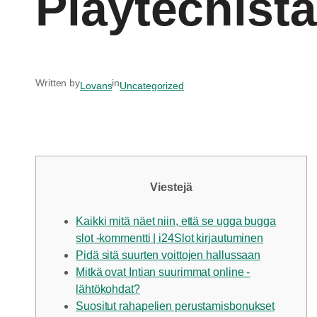
Playtechistä
Written by
in
Lovans
Uncategorized
Viestejä
Kaikki mitä näet niin, että se ugga bugga
slot -kommentti | i24Slot kirjautuminen
Pidä sitä suurten voittojen hallussaan
Mitkä ovat Intian suurimmat online -
lähtökohdat?
Suositut rahapelien perustamisbonukset