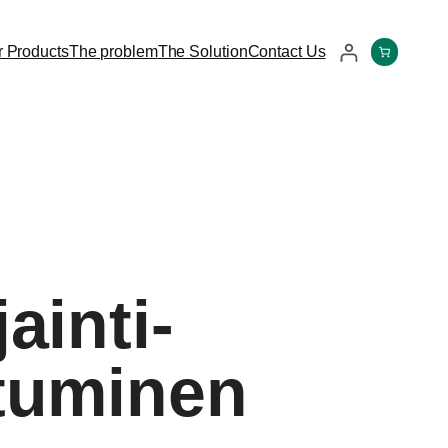
 Products
The problem
The Solution
Contact Us
ainti-
utuminen