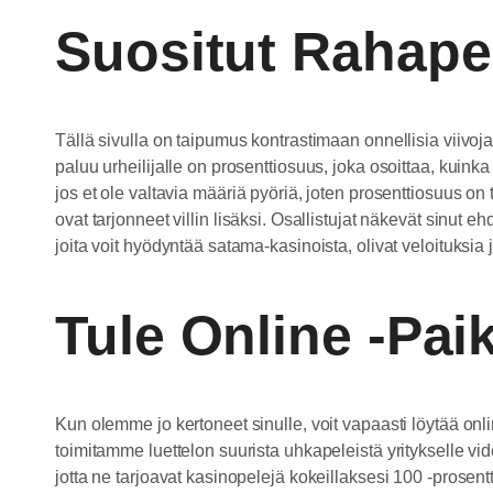
Suositut Rahape
Tällä sivulla on taipumus kontrastimaan onnellisia viivoja
paluu urheilijalle on prosenttiosuus, joka osoittaa, ku
jos et ole valtavia määriä pyöriä, joten prosenttiosuus 
ovat tarjonneet villin lisäksi. Osallistujat näkevät sinut 
joita voit hyödyntää satama-kasinoista, olivat veloituksi
Tule Online -pai
Kun olemme jo kertoneet sinulle, voit vapaasti löytää onl
toimitamme luettelon suurista uhkapeleistä yritykselle vide
jotta ne tarjoavat kasinopelejä kokeillaksesi 100 -prosentt