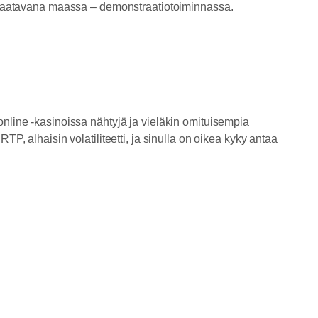
le saatavana maassa – demonstraatiotoiminnassa.
online -kasinoissa nähtyjä ja vieläkin omituisempia
TP, alhaisin volatiliteetti, ja sinulla on oikea kyky antaa