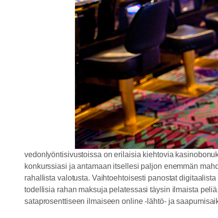
vedonlyöntisivustoissa on erilaisia ​​kiehtovia kasinobonuks
konkurssiasi ja antamaan itsellesi paljon enemmän mahdol
rahallista valotusta. Vaihtoehtoisesti panostat digitaalista
todellisia rahan maksuja pelatessasi täysin ilmaista pel
sataprosenttiseen ilmaiseen online -lähtö- ja saapumisaik