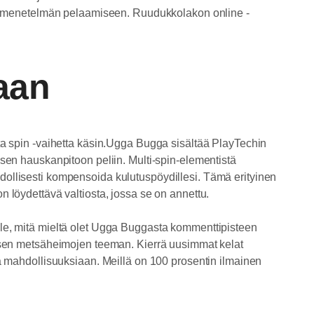
reen menetelmän pelaamiseen. Ruudukkolakon online -
aan
sta spin -vaihetta käsin.Ugga Bugga sisältää PlayTechin
n hauskanpitoon peliin. Multi-spin-elementistä
hdollisesti kompensoida kulutuspöydillesi. Tämä erityinen
n löydettävä valtiosta, jossa se on annettu.
ille, mitä mieltä olet Ugga Buggasta kommenttipisteen
maisen metsäheimojen teeman. Kierrä uusimmat kelat
via mahdollisuuksiaan. Meillä on 100 prosentin ilmainen