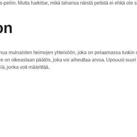
s-peliin. Mutta harkitse, mikä tahansa näistä pelistä ei ehkä o
on
 sinua muinaisten heimojen yhteisöön, joka on pelaamassa tuskin 
 on oikeastaan ​​päätös, joka voi aiheuttaa arvoa. Upouusi suuri R
liä, jonka voit määrittää.