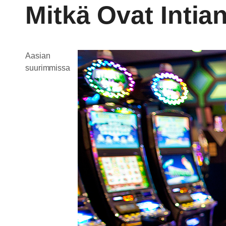
Mitkä Ovat Inti
Aasian
suurimmissa