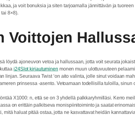
fiikkaa, ja voit bonuksia ja siten tarjoamalla jännittävän ja tuo
tai 8×8).
n Voittojen Halluss
nsä löydä ajoneuvon vetoa ja hallussaan, jotta voit seurata jokai
kuttaa
i24Slot kirjautuminen
monen muun ulottuvuuteen pelaamise
 linjan. Seuraava Twist ‘on aito valinta, jolle sinut voidaan ma
meren prinsessa -asento. Vetoamaan todellisilla tuloilla, sinun o
yöntää X1000: n, että se on 3 yhdellä palkkaryhmilläsi. Kerro me
ikassa on erittäin palkitseva monispiinitoiminto ja saatat erino
ti, mitä haluat pitää ostaa, jotta ne kasvattavat heidän kannatta