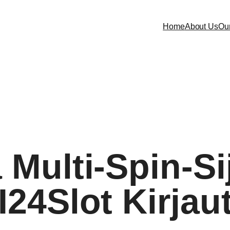
Home
About Us
Our
ulti-Spin-Sij
24Slot Kirja