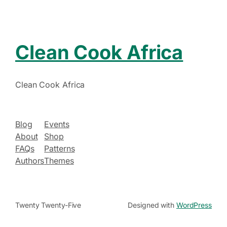
Clean Cook Africa
Clean Cook Africa
Blog
Events
About
Shop
FAQs
Patterns
Authors
Themes
Twenty Twenty-Five
Designed with
WordPress