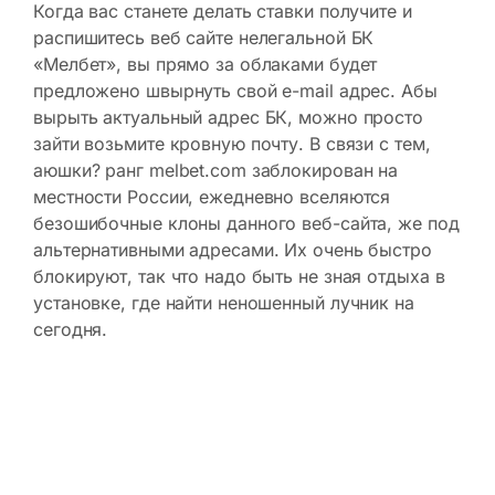
Когда вас станете делать ставки получите и
распишитесь веб сайте нелегальной БК
«Мелбет», вы прямо за облаками будет
предложено швырнуть свой e-mail адрес. Абы
вырыть актуальный адрес БК, можно просто
зайти возьмите кровную почту. В связи с тем,
аюшки? ранг melbet.com заблокирован на
местности России, ежедневно вселяются
безошибочные клоны данного веб-сайта, же под
альтернативными адресами. Их очень быстро
блокируют, так что надо быть не зная отдыха в
установке, где найти неношенный лучник на
сегодня.