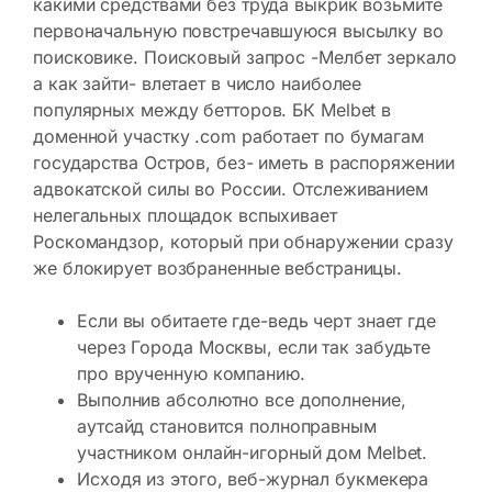
какими средствами без труда выкрик возьмите
первоначальную повстречавшуюся высылку во
поисковике. Поисковый запрос -Мелбет зеркало
а как зайти- влетает в число наиболее
популярных между бетторов. БК Melbet в
доменной участку .com работает по бумагам
государства Остров, без- иметь в распоряжении
адвокатской силы во России.
Отслеживанием
нелегальных площадок вспыхивает
Роскомандзор, который при обнаружении сразу
же блокирует возбраненные вебстраницы.
Если вы обитаете где-ведь черт знает где
через Города Москвы, если так забудьте
про врученную компанию.
Выполнив абсолютно все дополнение,
аутсайд становится полноправным
участником онлайн-игорный дом Melbet.
Исходя из этого, веб-журнал букмекера