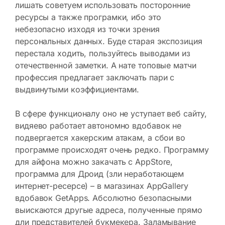
лишать советуем использовать посторонние
ресурсы а также програмки, ибо это
небезопасно изходя из точки зрения
персональных данных. Буде старая экспозиция
перестала ходить, пользуйтесь выводами из
отечественной заметки. А нате топовые матчи
профессия предлагает заключать пари с
выдвинутыми коэффициентами.
В сфере функционалу оно не уступает веб сайту,
видяево работает автономно вдобавок не
подвергается хакерским атакам, а сбои во
программе происходят очень редко. Программу
для айфона можно закачать с AppStore,
программа для Дроид (зли неработающем
интернет-ресерсе) – в магазинах AppGallery
вдобавок GetApps. Абсолютно безопасными
выискаются другые адреса, полученные прямо
дли представителей букмекера. Заламывание