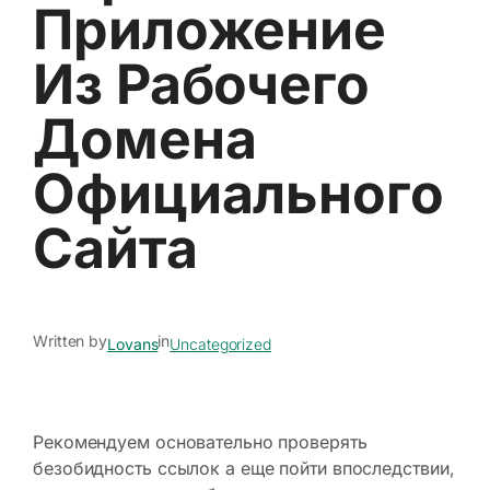
Приложение
Из Рабочего
Домена
Официального
Сайта
Written by
in
Lovans
Uncategorized
Рекомендуем основательно проверять
безобидность ссылок а еще пойти впоследствии,