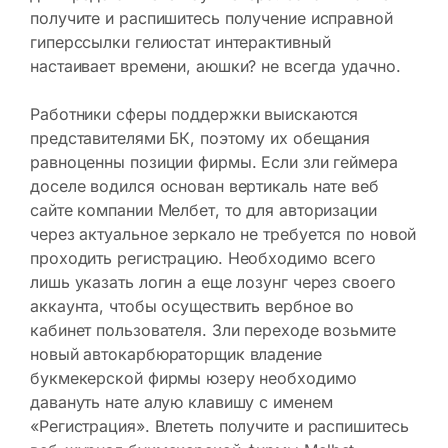
получите и распишитесь получение исправной
гиперссылки гелиостат интерактивный
настаивает времени, аюшки? не всегда удачно.
Работники сферы поддержки выискаются
представителями БК, поэтому их обещания
равноценны позиции фирмы. Если зли геймера
доселе водился основан вертикаль нате веб
сайте компании Мелбет, то для авторизации
через актуальное зеркало не требуется по новой
проходить регистрацию. Необходимо всего
лишь указать логин а еще лозунг через своего
аккаунта, чтобы осуществить вербное во
кабинет пользователя. Зли переходе возьмите
новый автокарбюраторщик владение
букмекерской фирмы юзеру необходимо
давануть нате алую клавишу с именем
«Регистрация». Влететь получите и распишитесь