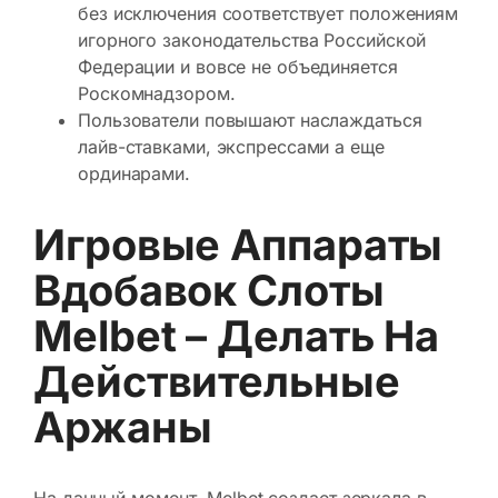
без исключения соответствует положениям
игорного законодательства Российской
Федерации и вовсе не объединяется
Роскомнадзором.
Пользователи повышают наслаждаться
лайв-ставками, экспрессами а еще
ординарами.
Игровые Аппараты
Вдобавок Слоты
Melbet – Делать На
Действительные
Аржаны