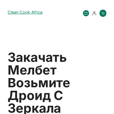
Clean Cook Africa
Закачать
Мелбет
Возьмите
Дроид С
Зеркала