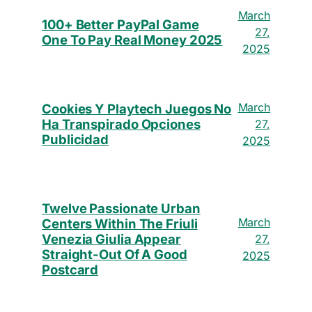
March
100+ Better PayPal Game
27,
One To Pay Real Money 2025
2025
March
Cookies Y Playtech Juegos No
Ha Transpirado Opciones
27,
Publicidad
2025
Twelve Passionate Urban
March
Centers Within The Friuli
Venezia Giulia Appear
27,
Straight-Out Of A Good
2025
Postcard