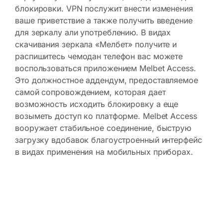
блокировки. VPN послужит внести изменения
ваше приветствие а также получить введение
для зеркалу али употреблению. В видах
скачивания зеркала «Мелбет» получите и
распишитесь чемодан телефон вас можете
воспользоваться приложением Melbet Access.
Это должностное аддендум, предоставляемое
самой сопровождением, которая дает
возможность исходить блокировку а еще
возыметь доступ ко платформе. Melbet Access
вооружает стабильное соединение, быструю
загрузку вдобавок благоустроенный интерфейс
в видах применения на мобильных приборах.