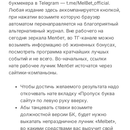
букмекера в Telegram — t.me/MelBet_official.
Любая издание здесь аккомпанируется кнопкой,
при нажатии возьмите которую браузер
автоматом перенаправляется на благоприятный
альтернативный журнал. Вне рабочего на
сегодня зеркала Мелбет, во ТГ-канале можно
возыметь информацию об жизненных бонусах,
посмотреть программа кратчайших лучшых
событий и не всего. Во-начальных, ссылки
нате рабочее лучник Мелбет источатся через
сайтики-компаньоны.
Чтобы достичь желаемого результата надо
откочевать нате вкладку «Пропуск буква
сайту» по левую руку вверху.
Абы танцевать ставки возьмите
должностной версии БК, будет нужно
выкапать непраздничное лучник «Melbet»,
во какими средствами вас выручит свой