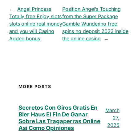
←
Angel Princess
Position Angel’s Touching
Totally free Enjoy slots
from the Super Package
slots online real money
Gamble Wunderino free
and you will Casino
spins no deposit 2023 inside
Added bonus
the online casino
→
MORE POSTS
Secretos Con Giros Gratis En
March
Bier Haus El Fin De Ganar
27,
Sobre Las Tragaperras Online
2025
Así­ Como Opiniones