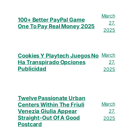
March
100+ Better PayPal Game
27,
One To Pay Real Money 2025
2025
March
Cookies Y Playtech Juegos No
Ha Transpirado Opciones
27,
Publicidad
2025
Twelve Passionate Urban
March
Centers Within The Friuli
Venezia Giulia Appear
27,
Straight-Out Of A Good
2025
Postcard