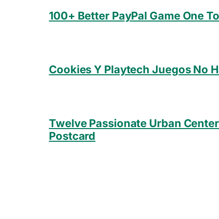
100+ Better PayPal Game One T
Cookies Y Playtech Juegos No H
Twelve Passionate Urban Centers
Postcard