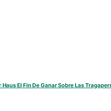
r Haus El Fin De Ganar Sobre Las Tragaper