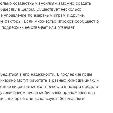
 Только совместными усилиями можно создать
 обществу в целом. Существует несколько
е управление по азартным играм и другие.
гие факторы. Если множество игроков сообщают о
 поддержки не отвечает или отвечает
бедиться в его надежности. В последние годы
-казино могут работать в разных юрисдикциях, и
тствие лицензии может привести к потере средств
 и увеличением числа мобильных приложений для
ия, которые они используют, безопасны и