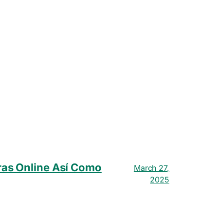
ras Online Así­ Como
March 27,
2025