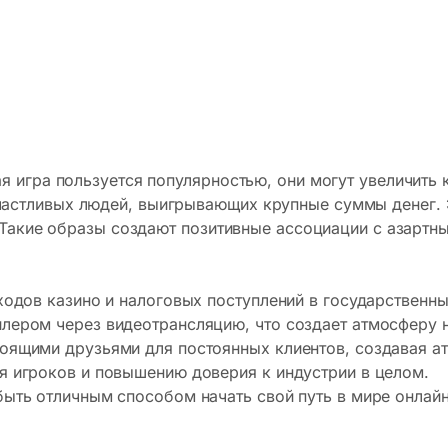
я игра пользуется популярностью, они могут увеличить 
астливых людей, выигрывающих крупные суммы денег. Эт
а. Такие образы создают позитивные ассоциации с азарт
оходов казино и налоговых поступлений в государственн
лером через видеотрансляцию, что создает атмосферу н
оящими друзьями для постоянных клиентов, создавая а
я игроков и повышению доверия к индустрии в целом.
быть отличным способом начать свой путь в мире онлайн