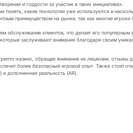
ворения и гордости за участие в таких инициативах.
м понять, какие технологии уже используются и наскол
нтным преимуществом на рынке, так как многие игроки 
ем обслуживания клиентов, что делает его популярным
, которые заслуживают внимания благодаря своим уни
рипто-казино, обращая внимание на лицензии, отзывы д
спечит более безопасный игровой опыт. Также стоит отм
) и дополненная реальность (AR).