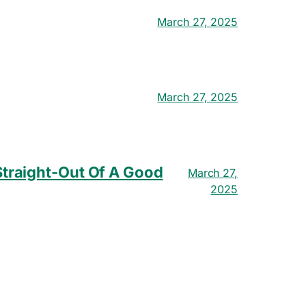
March 27, 2025
March 27, 2025
Straight-Out Of A Good
March 27,
2025