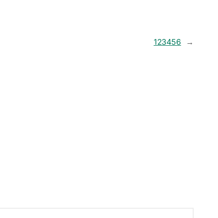
123456
→