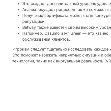
Это создает дополнительный уровень удовлет
Анализ текущих процессов также поможет ва
Получение сертификата может стать конкуре
репутацией.
Betway также известен своим высоким уровн
Например, Casumo и Mr Green — это казино
обслуживания клиентов.
Игрокам следует тщательно исследовать каждое к
Это поможет избежать неприятных ситуаций и обе
технологии, такие как виртуальная реальность (VR