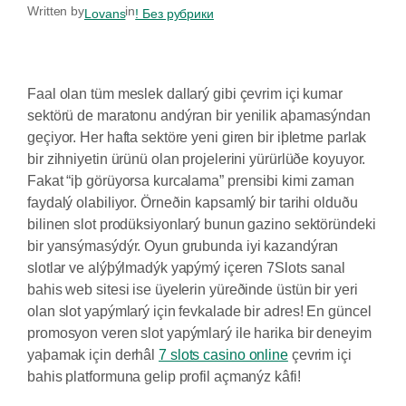
Written by
in
Lovans
! Без рубрики
Faal olan tüm meslek dallarý gibi çevrim içi kumar
sektörü de maratonu andýran bir yenilik aþamasýndan
geçiyor. Her hafta sektöre yeni giren bir iþletme parlak
bir zihniyetin ürünü olan projelerini yürürlüðe koyuyor.
Fakat “iþ görüyorsa kurcalama” prensibi kimi zaman
faydalý olabiliyor. Örneðin kapsamlý bir tarihi olduðu
bilinen slot prodüksiyonlarý bunun gazino sektöründeki
bir yansýmasýdýr. Oyun grubunda iyi kazandýran
slotlar ve alýþýlmadýk yapýmý içeren 7Slots sanal
bahis web sitesi ise üyelerin yüreðinde üstün bir yeri
olan slot yapýmlarý için fevkalade bir adres! En güncel
promosyon veren slot yapýmlarý ile harika bir deneyim
yaþamak için derhâl
7 slots casino online
çevrim içi
bahis platformuna gelip profil açmanýz kâfi!