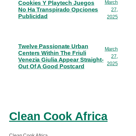
Cookies Y Playtech Juegos
March
No Ha Transpirado Opciones
27,
Publicidad
2025
Twelve Passionate Urban
March
Centers Within The Friuli
27,
Venezia Giulia Appear Straight-
2025
Out Of A Good Postcard
Clean Cook Africa
Clean Cook Africa