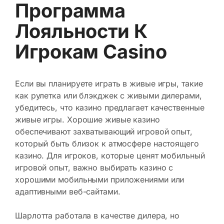
Программа
Лояльности К
Игрокам Casino
Если вы планируете играть в живые игры, такие
как рулетка или блэкджек с живыми дилерами,
убедитесь, что казино предлагает качественные
живые игры. Хорошие живые казино
обеспечивают захватывающий игровой опыт,
который быть близок к атмосфере настоящего
казино. Для игроков, которые ценят мобильный
игровой опыт, важно выбирать казино с
хорошими мобильными приложениями или
адаптивными веб-сайтами.
Шарлотта работала в качестве дилера, но