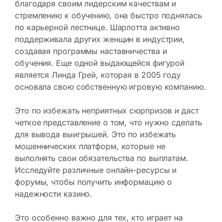
благодаря своим лидерским качествам и
стремлению к обучению, она быстро поднялась
по карьерной лестнице. Шарлотта активно
поддерживала других женщин в индустрии,
создавая программы наставничества и
обучения. Еще одной выдающейся фигурой
является Линда Грей, которая в 2005 году
основала свою собственную игровую компанию.
Это по избежать неприятных сюрпризов и даст
четкое представление о том, что нужно сделать
для вывода выигрышей. Это по избежать
мошеннических платформ, которые не
выполнять свои обязательства по выплатам.
Исследуйте различные онлайн-ресурсы и
форумы, чтобы получить информацию о
надежности казино.
Это особенно важно для тех, кто играет на