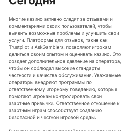
Сегодня
Многие казино активно следят за отзывами и
комментариями своих пользователей, чтобы
выявить возможные проблемы и улучшить свои
услуги. Платформы для отзывов, такие как
Trustpilot и AskGamblers, позволяют игрокам
делиться своим опытом и оценивать казино. Это
создает дополнительное давление на оператора,
чтобы он соблюдал высокие стандарты
честности и качества обслуживания. Уважаемые
операторы внедряют программы по
ответственному игорному поведению, которые
помогают игрокам контролировать свои
азартные привычки. Ответственное отношение к
азартным играм способствует созданию
безопасной и честной игровой среды.