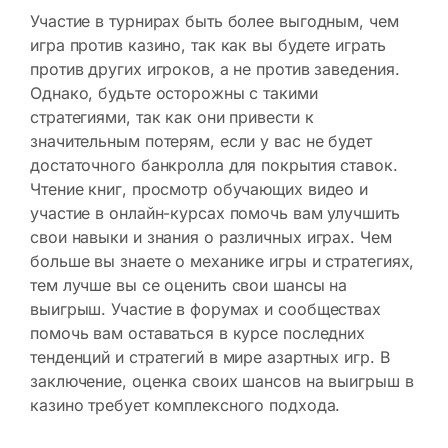
Участие в турнирах быть более выгодным, чем
игра против казино, так как вы будете играть
против других игроков, а не против заведения.
Однако, будьте осторожны с такими
стратегиями, так как они привести к
значительным потерям, если у вас не будет
достаточного банкролла для покрытия ставок.
Чтение книг, просмотр обучающих видео и
участие в онлайн-курсах помочь вам улучшить
свои навыки и знания о различных играх. Чем
больше вы знаете о механике игры и стратегиях,
тем лучше вы се оценить свои шансы на
выигрыш. Участие в форумах и сообществах
помочь вам оставаться в курсе последних
тенденций и стратегий в мире азартных игр. В
заключение, оценка своих шансов на выигрыш в
казино требует комплексного подхода.