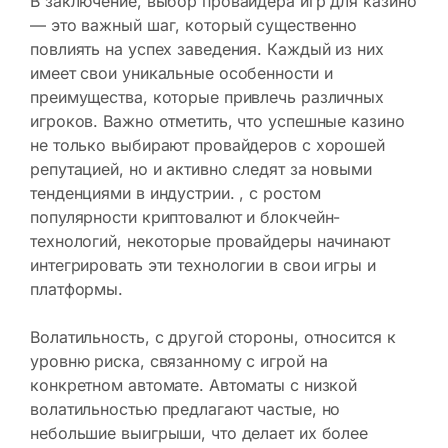
В заключение, выбор провайдера игр для казино
— это важный шаг, который существенно
повлиять на успех заведения. Каждый из них
имеет свои уникальные особенности и
преимущества, которые привлечь различных
игроков. Важно отметить, что успешные казино
не только выбирают провайдеров с хорошей
репутацией, но и активно следят за новыми
тенденциями в индустрии. , с ростом
популярности криптовалют и блокчейн-
технологий, некоторые провайдеры начинают
интегрировать эти технологии в свои игры и
платформы.
Волатильность, с другой стороны, относится к
уровню риска, связанному с игрой на
конкретном автомате. Автоматы с низкой
волатильностью предлагают частые, но
небольшие выигрыши, что делает их более