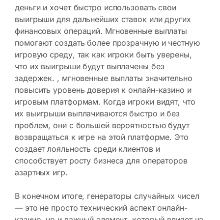
деньги и хочет быстро использовать свои
выигрыши для дальнейших ставок или других
финансовых операций. Мгновенные выплаты
помогают создать более прозрачную и честную
игровую среду, так как игроки быть уверены,
что их выигрыши будут выплачены без
задержек. , мгновенные выплаты значительно
повысить уровень доверия к онлайн-казино и
игровым платформам. Когда игроки видят, что
их выигрыши выплачиваются быстро и без
проблем, они с большей вероятностью будут
возвращаться к игре на этой платформе. Это
создает лояльность среди клиентов и
способствует росту бизнеса для операторов
азартных игр.
В конечном итоге, генераторы случайных чисел
— это не просто технический аспект онлайн-
казино, но и важный элемент, который влияет на