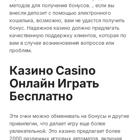
методов для получения бонусов. , если вы
внесли депозит с помощью электронного
кошелька, возможно, вам не удастся получить
бонус. Надежное казино должно предлагать
качественную поддержку клиентов, которая по
вам в случае возникновения вопросов или
проблем.
Казино Casino
Онлайн Играть
Бесплатно
Эти очки можно обменивать на бонусы и другие
привилегии, что делает игру еще более
увлекательной. Это казино предлагает более
2000 различных игровых автоматов, включая