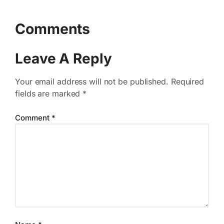
Comments
Leave A Reply
Your email address will not be published.
Required
fields are marked
*
Comment
*