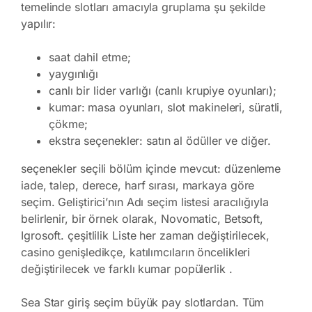
temelinde slotları amacıyla gruplama şu şekilde
yapılır:
saat dahil etme;
yaygınlığı
canlı bir lider varlığı (canlı krupiye oyunları);
kumar: masa oyunları, slot makineleri, süratli,
çökme;
ekstra seçenekler: satın al ödüller ve diğer.
seçenekler seçili bölüm içinde mevcut: düzenleme
iade, talep, derece, harf sırası, markaya göre
seçim. Geliştirici’nın Adı seçim listesi aracılığıyla
belirlenir, bir örnek olarak, Novomatic, Betsoft,
Igrosoft. çeşitlilik Liste her zaman değiştirilecek,
casino genişledikçe, katılımcıların öncelikleri
değiştirilecek ve farklı kumar popülerlik .
Sea Star giriş seçim büyük pay slotlardan. Tüm