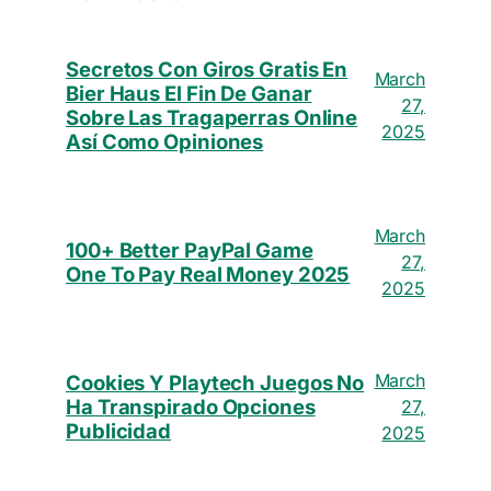
Secretos Con Giros Gratis En
March
Bier Haus El Fin De Ganar
27,
Sobre Las Tragaperras Online
2025
Así­ Como Opiniones
March
100+ Better PayPal Game
27,
One To Pay Real Money 2025
2025
March
Cookies Y Playtech Juegos No
Ha Transpirado Opciones
27,
Publicidad
2025