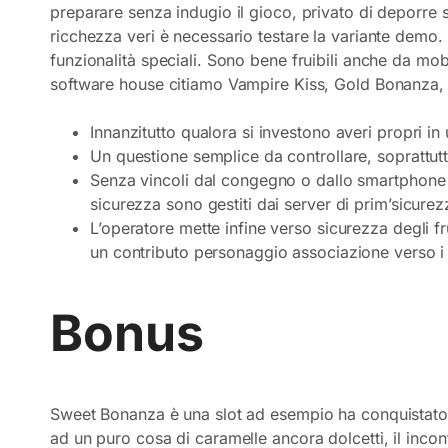
preparare senza indugio il gioco, privato di deporre 
ricchezza veri è necessario testare la variante demo.
funzionalità speciali. Sono bene fruibili anche da mob
software house citiamo Vampire Kiss, Gold Bonanza, 
Innanzitutto qualora si investono averi propri i
Un questione semplice da controllare, soprattut
Senza vincoli dal congegno o dallo smartphone ch
sicurezza sono gestiti dai server di prim’sicurez
L’operatore mette infine verso sicurezza degli f
un contributo personaggio associazione verso i g
Bonus
Sweet Bonanza è una slot ad esempio ha conquistato 
ad un puro cosa di caramelle ancora dolcetti, il inc