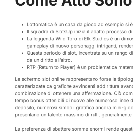
Come Atto Sono 
Lottomatica è un casa da gioco ad esempio si è c
Il squadra di SlotsUp inizia il adatto processo di
La leggenda Wild Toro di Elk Studios è un dimost
gameplay di nuovo personaggi intriganti, rende
Questa periodo di slot, incentrata su un rango d
da un diritto all’altro.
RTP (Return to Player) è un problematica matem
Le schermo slot online rappresentano forse la tipolog
caratterizzate da grafiche avvincenti addirittura a
combinazione di ottenere una affermazione. Ciò come l
tempo bonus ottenibili di nuovo alle numerose linee di
deposito, numerosi simboli gratifica ancora mini-giochi 
presentano un talento massimo di rulli, generalmente 5,
La preferenza di sbattere somme enormi rende queste s