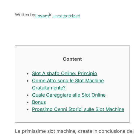
Written by
in
Lovans
Uncategorized
Content
Slot A sbafo Online: Principio
Come Atto sono le Slot Machine
Gratuitamente?
Quale Gareggiare alle Slot Online
Bonus
Prossimo Cenni Storici sulle Slot Machine
Le primissime slot machine, create in conclusione del