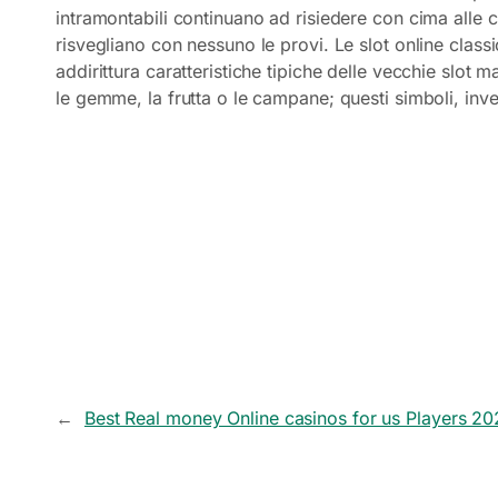
intramontabili continuano ad risiedere con cima alle 
risvegliano con nessuno le provi. Le slot online class
addirittura caratteristiche tipiche delle vecchie slot
le gemme, la frutta o le campane; questi simboli, inve
←
Best Real money Online casinos for us Players 2