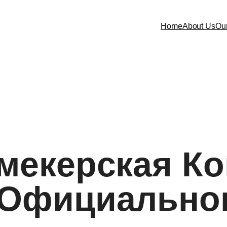
Home
About Us
Our
мекерская Ко
 Официальног