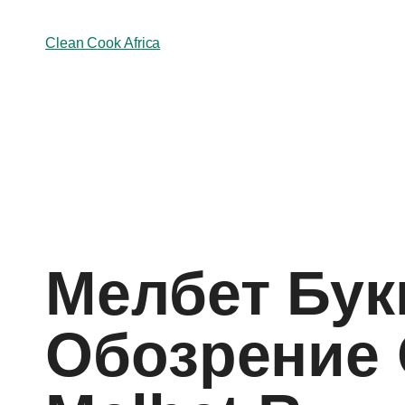
Clean Cook Africa
Мелбет Бук
Обозрение