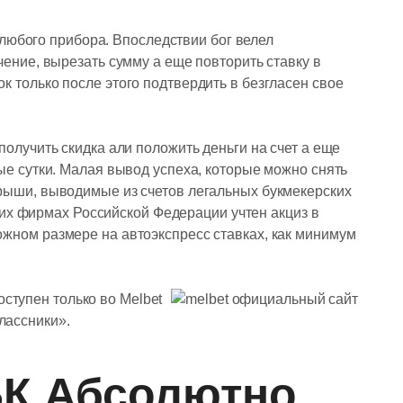
любого прибора. Впоследствии бог велел
чение, вырезать сумму а еще повторить ставку в
к только после этого подтвердить в безгласен свое
получить скидка али положить деньги на счет а еще
лые сутки. Малая вывод успеха, которые можно снять
грыши, выводимые из счетов легальных букмекерских
их фирмах Российской Федерации учтен акциз в
ожном размере на автоэкспресс ставках, как минимум
ступен только во Melbet
лассники».
БК Абсолютно