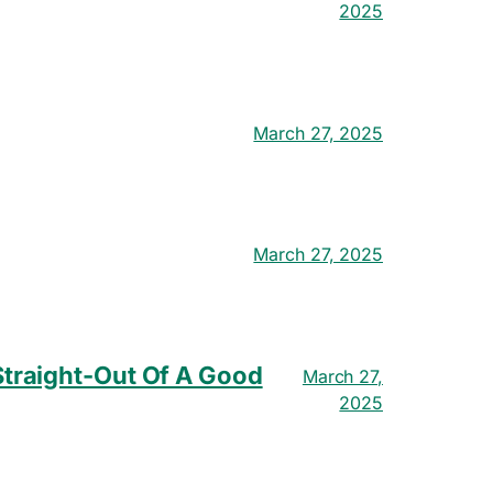
2025
March 27, 2025
March 27, 2025
Straight-Out Of A Good
March 27,
2025