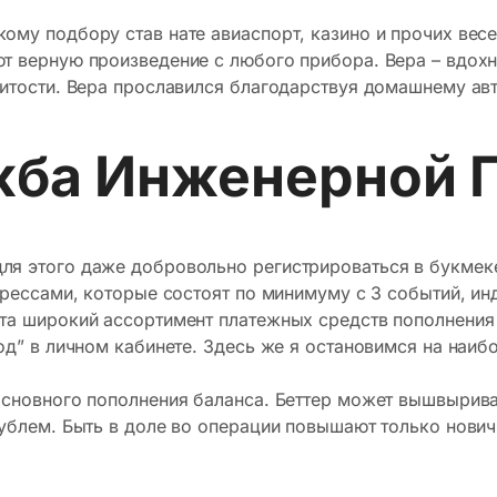
ому подбору став нате авиаспорт, казино и прочих вес
т верную произведение с любого прибора. Вера – вдохн
витости. Вера прославился благодарствуя домашнему ав
жба Инженерной 
ля этого даже добровольно регистрироваться в букмек
рессами, которые состоят по минимуму с 3 событий, инд
та широкий ассортимент платежных средств пополнения
д” в личном кабинете. Здесь же я остановимся на наибо
основного пополнения баланса. Беттер может вышвырива
ублем. Быть в доле во операции повышают только нович