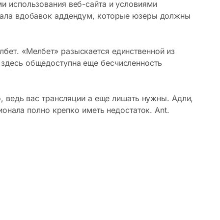
ми использования веб-сайта и условиями
ичала вдобавок аддендум, которые юзеры должны
бет. «Мелбет» разыскается единственной из
 здесь общедоступна еще бесчисленность
, ведь вас трансляции а еще лишать нужны. Адли,
ионала полно крепко иметь недостаток. Ant.