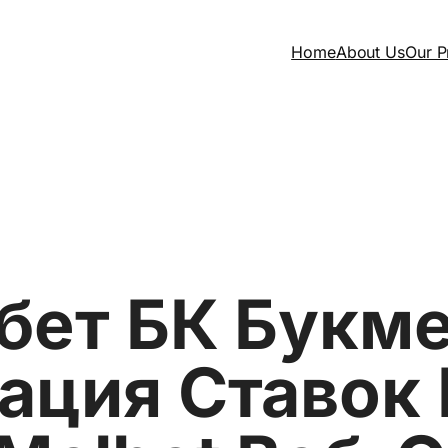
Home
About Us
Our P
бет БК Букм
ация Ставок 