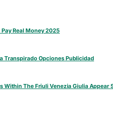
o Pay Real Money 2025
a Transpirado Opciones Publicidad
 Within The Friuli Venezia Giulia Appear 