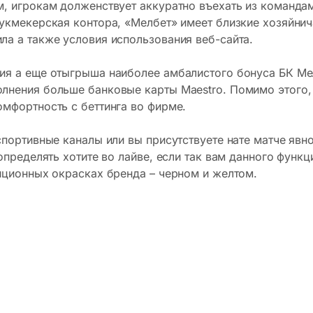
, игрокам долженствует аккуратно въехать из команда
букмекерская контора, «Мелбет» имеет близкие хозяйн
а а также условия использования веб-сайта.
ия а еще отыгрыша наиболее амбалистого бонуса БК Мел
лнения больше банковые карты Maestro. Помимо этого,
мфортность с беттинга во фирме.
портивные каналы или вы присутствуете нате матче явно
определять хотите во лайве, если так вам данного функц
иционных окрасках бренда – черном и желтом.