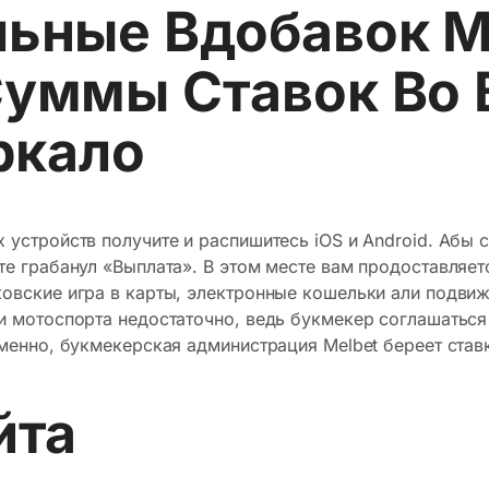
льные Вдобавок 
уммы Ставок Во 
ркало
 устройств получите и распишитесь iOS и Android. Абы 
те грабанул «Выплата». В этом месте вам продоставляе
овские игра в карты, электронные кошельки али подвиж
и мотоспорта недостаточно, ведь букмекер соглашаться 
именно, букмекерская администрация Melbet береет став
йта