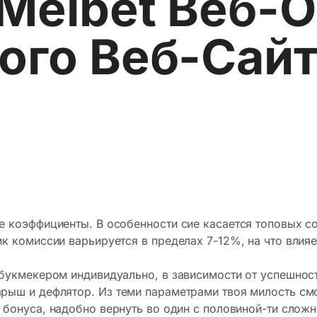
Melbet Веб-
ого Веб-Сайт
 коэффициенты. В особенности сие касается топовых соб
к комиссии варьируется в пределах 7-12%, на что влияе
букмекером индивидуально, в зависимости от успешност
арыш и дефлятор.
Из теми параметрами твоя милость с
бонуса, надобно вернуть во один с половиной-ти сложн