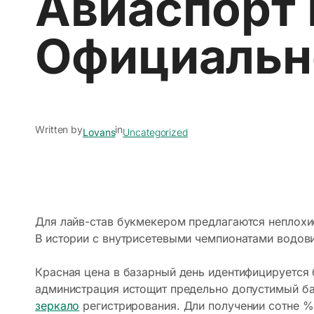
Авиаспорт 
Официальн
Written by
in
Lovans
Uncategorized
Для лайв-став букмекером предлагаются неплохие
В истории с внутрисетевыми чемпионатами водови
Красная цена в базарный день идентифицируется 
администрация истощит предельно допустимый б
зеркало
регистрирования. Дли получении сотне % 