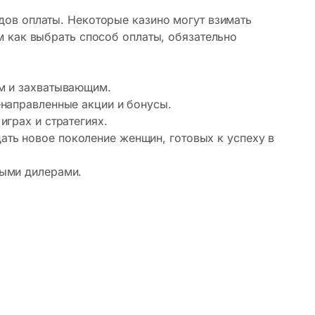
дов оплаты. Некоторые казино могут взимать
м как выбрать способ оплаты, обязательно
ым и захватывающим.
енаправленные акции и бонусы.
играх и стратегиях.
ать новое поколение женщин, готовых к успеху в
ными дилерами.