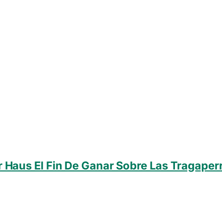
r Haus El Fin De Ganar Sobre Las Tragaper