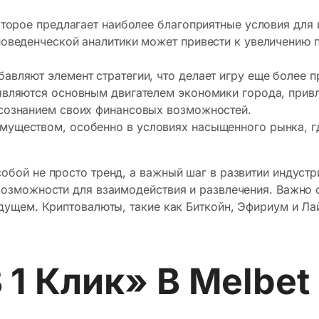
оторое предлагает наиболее благоприятные условия для 
поведенческой аналитики может привести к увеличению 
авляют элемент стратегии, что делает игру еще более п
являются основным двигателем экономики города, привл
осознанием своих финансовых возможностей.
муществом, особенно в условиях насыщенного рынка, г
обой не просто тренд, а важный шаг в развитии индустр
озможности для взаимодействия и развлечения. Важно сл
удущем. Криптовалюты, такие как Биткойн, Эфириум и Л
 1 Клик» В Melbet