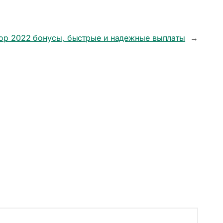
бзор 2022 бонусы, быстрые и надежные выплаты
→