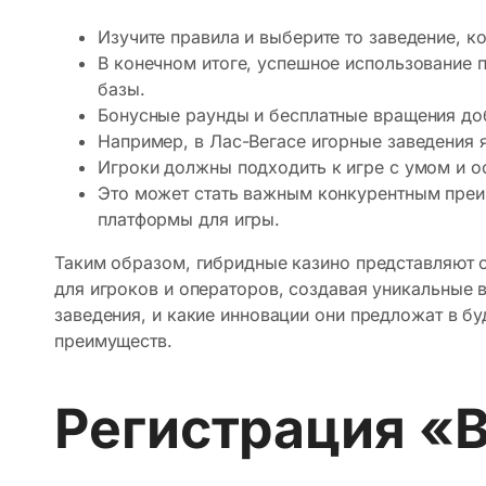
Изучите правила и выберите то заведение, к
В конечном итоге, успешное использование 
базы.
Бонусные раунды и бесплатные вращения доб
Например, в Лас-Вегасе игорные заведения 
Игроки должны подходить к игре с умом и 
Это может стать важным конкурентным преи
платформы для игры.
Таким образом, гибридные казино представляют с
для игроков и операторов, создавая уникальные в
заведения, и какие инновации они предложат в б
преимуществ.
Регистрация «В