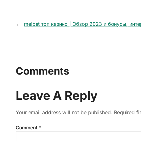
←
melbet топ казино | Обзор 2023 и бонусы, инте
Comments
Leave A Reply
Your email address will not be published.
Required f
Comment
*