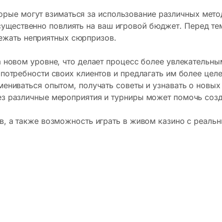
орые могут взиматься за использование различных мето
 существенно повлиять на ваш игровой бюджет. Перед те
бежать неприятных сюрпризов.
а новом уровне, что делает процесс более увлекательн
 потребности своих клиентов и предлагать им более цел
ениваться опытом, получать советы и узнавать о новых 
з различные мероприятия и турниры может помочь созд
в, а также возможность играть в живом казино с реаль