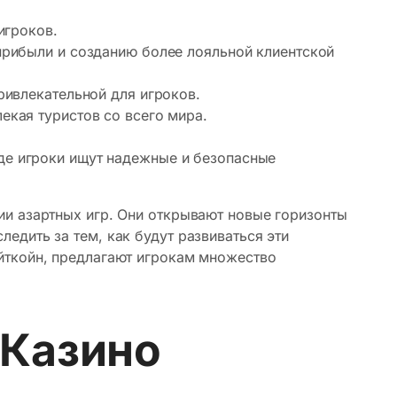
игроков.
прибыли и созданию более лояльной клиентской
ривлекательной для игроков.
екая туристов со всего мира.
де игроки ищут надежные и безопасные
ии азартных игр. Они открывают новые горизонты
едить за тем, как будут развиваться эти
айткойн, предлагают игрокам множество
 Казино