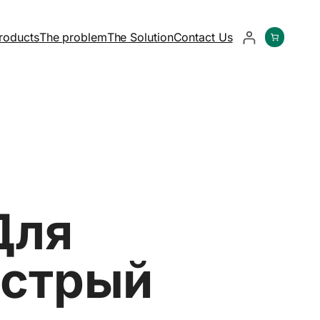
roducts
The problem
The Solution
Contact Us
Для
ыстрый