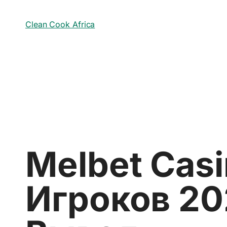
Clean Cook Africa
Melbet Cas
Игроков 20