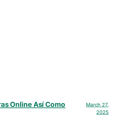
ras Online Así­ Como
March 27,
2025