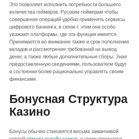
Это позволяет исполнить потребности большего
количества геймеров. Русским геймерам чтобы
совершения операций удобно применять сервисы
цифрового банкинга, в связи с этим они особо
уважают платформы, где эта функция имеется.
Принимается во внимание также и срок пополнения
вкладов и рассмотрения требований на вывод
денег, а также любые дополнительные сборы. Зная
предоставленную сведениями, пользователи будут
в состоянии более рационально управлять своим
финансами.
Бонусная Структура
Казино
Бонусы обычно становятся весьма заманчивой
чертой
армада онлайн казино
, и этому придается