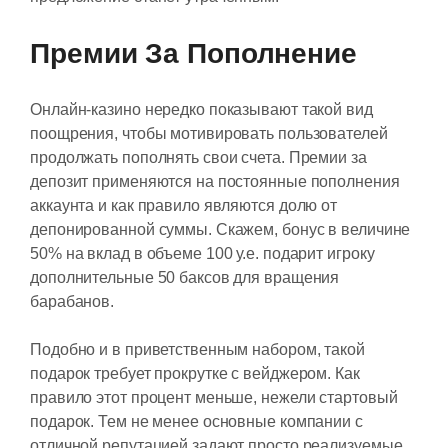
Премии За Пополнение
Онлайн-казино нередко показывают такой вид
поощрения, чтобы мотивировать пользователей
продолжать пополнять свои счета. Премии за
депозит применяются на постоянные пополнения
аккаунта и как правило являются долю от
депонированной суммы. Скажем, бонус в величине
50% на вклад в объеме 100 у.е. подарит игроку
дополнительные 50 баксов для вращения
барабанов.
Подобно и в приветственным набором, такой
подарок требует прокрутке с вейджером. Как
правило этот процент меньше, нежели стартовый
подарок. Тем не менее основные компании с
отличной репутацией задают просто реализуемые