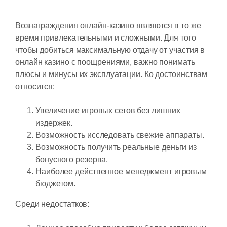
Вознаграждения онлайн-казино являются в то же
время привлекательными и сложными. Для того
чтобы добиться максимальную отдачу от участия в
онлайн казино с поощрениями, важно понимать
плюсы и минусы их эксплуатации. Ко достоинствам
относится:
Увеличение игровых сетов без лишних
издержек.
Возможность исследовать свежие аппараты.
Возможность получить реальные деньги из
бонусного резерва.
Наиболее действенное менеджмент игровым
бюджетом.
Среди недостатков: