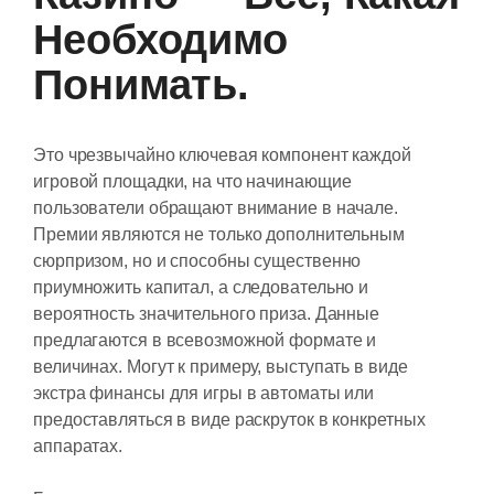
Необходимо
Понимать.
Это чрезвычайно ключевая компонент каждой
игровой площадки, на что начинающие
пользователи обращают внимание в начале.
Премии являются не только дополнительным
сюрпризом, но и способны существенно
приумножить капитал, а следовательно и
вероятность значительного приза. Данные
предлагаются в всевозможной формате и
величинах. Могут к примеру, выступать в виде
экстра финансы для игры в автоматы или
предоставляться в виде раскруток в конкретных
аппаратах.