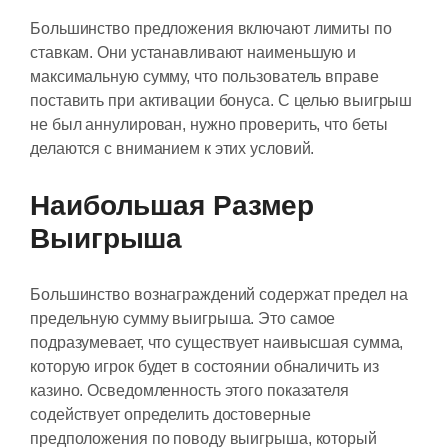
Большинство предложения включают лимиты по
ставкам. Они устанавливают наименьшую и
максимальную сумму, что пользователь вправе
поставить при активации бонуса. С целью выигрыш
не был аннулирован, нужно проверить, что беты
делаются с вниманием к этих условий.
Наибольшая Размер
Выигрыша
Большинство вознаграждений содержат предел на
предельную сумму выигрыша. Это самое
подразумевает, что существует наивысшая сумма,
которую игрок будет в состоянии обналичить из
казино. Осведомленность этого показателя
содействует определить достоверные
предположения по поводу выигрыша, который