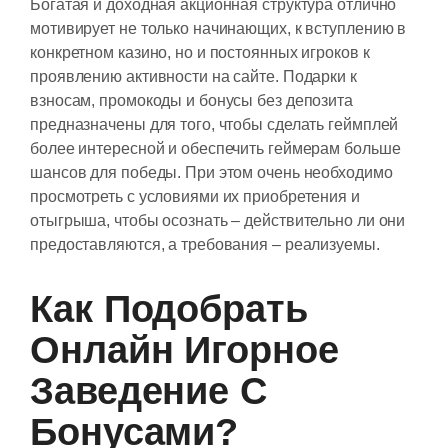
Богатая и доходная акционная структура отлично
мотивирует не только начинающих, к вступлению в
конкретном казино, но и постоянных игроков к
проявлению активности на сайте. Подарки к
взносам, промокоды и бонусы без депозита
предназначены для того, чтобы сделать геймплей
более интересной и обеспечить геймерам больше
шансов для победы. При этом очень необходимо
просмотреть с условиями их приобретения и
отыгрыша, чтобы осознать – действительно ли они
предоставляются, а требования – реализуемы.
Как Подобрать
Онлайн Игорное
Заведение С
Бонусами?