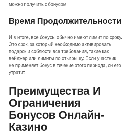
можно получить с бонусом.
Время Продолжительности
И в итоге, все бонусы обычно имеют лимит по сроку.
Это срок, за который необходимо активировать
подарок и соблюсти все требования, такие как
вейджер или лимиты по отыгрышу. Если участник
не применяет бонус в течение этого периода, он его
утратит.
Преимущества И
Ограничения
Бонусов Онлайн-
Казино