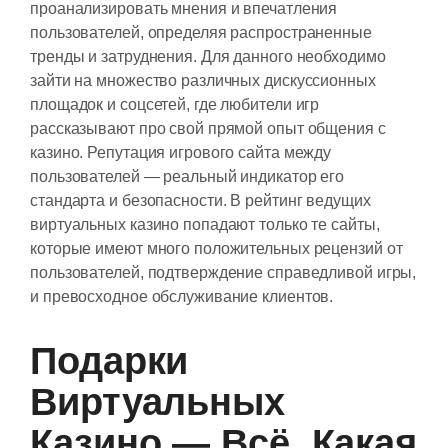
проанализировать мнения и впечатления
пользователей, определяя распространенные
тренды и затруднения. Для данного необходимо
зайти на множество различных дискуссионных
площадок и соцсетей, где любители игр
рассказывают про свой прямой опыт общения с
казино. Репутация игрового сайта между
пользователей — реальный индикатор его
стандарта и безопасности. В рейтинг ведущих
виртуальных казино попадают только те сайты,
которые имеют много положительных рецензий от
пользователей, подтверждение справедливой игры,
и превосходное обслуживание клиентов.
Подарки
Виртуальных
Казино — Всё, Какая