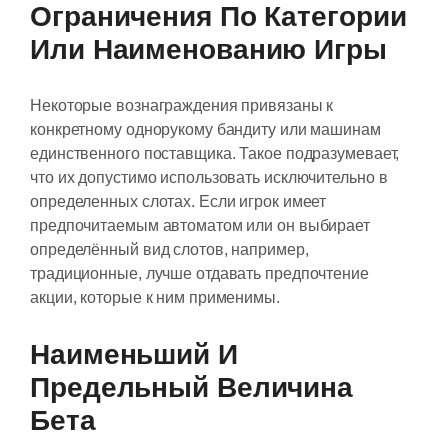
Ограничения По Категории
Или Наименованию Игры
Некоторые вознаграждения привязаны к
конкретному однорукому бандиту или машинам
единственного поставщика. Такое подразумевает,
что их допустимо использовать исключительно в
определенных слотах. Если игрок имеет
предпочитаемым автоматом или он выбирает
определённый вид слотов, например,
традиционные, лучше отдавать предпочтение
акции, которые к ним применимы.
Наименьший И
Предельный Величина
Бета