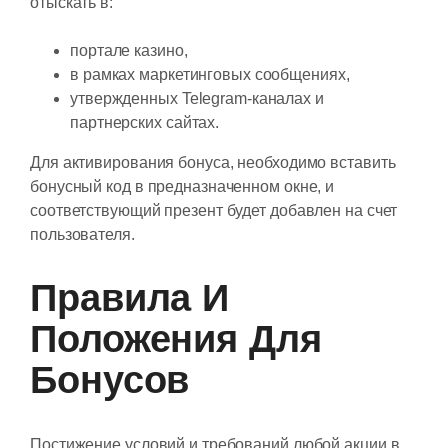
отыскать в:
портале казино,
в рамках маркетинговых сообщениях,
утвержденных Telegram-каналах и
партнерских сайтах.
Для активирования бонуса, необходимо вставить
бонусный код в предназначенном окне, и
соответствующий презент будет добавлен на счет
пользователя.
Правила И
Положения Для
Бонусов
Постижение условий и требований любой акции в