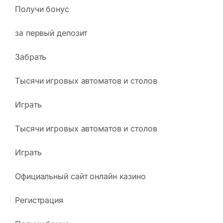
Получи бонус
за первый депозит
Забрать
Тысячи игровых автоматов и столов
Играть
Тысячи игровых автоматов и столов
Играть
Официальный сайт онлайн казино
Регистрация