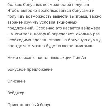
больше бонусных возможностей получает.
Чтобы выгодно воспользоваться бонусами и
получить возможность вывести выигрыш, важно
заранее изучить условия акционных
предложений. Особенно это касается вейджера
– множителя, который определяет, сколько раз
необходимо сделать ставки на бонусную сумму,
прежде чем можно будет вывести выигрыш.
Ниже описаны постоянные акции Пин Ап
Бонусное предложение
Описание
Вейджер
Приветственный бонус