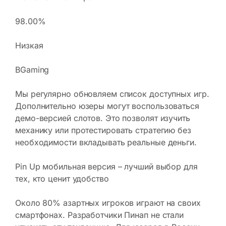
98.00%
Низкая
BGaming
Мы регулярно обновляем список доступных игр.
Дополнительно юзеры могут воспользоваться
демо-версией слотов. Это позволят изучить
механику или протестировать стратегию без
необходимости вкладывать реальные деньги.
Pin Up мобильная версия – лучший выбор для
тех, кто ценит удобство
Около 80% азартных игроков играют на своих
смартфонах. Разработчики Пинап не стали