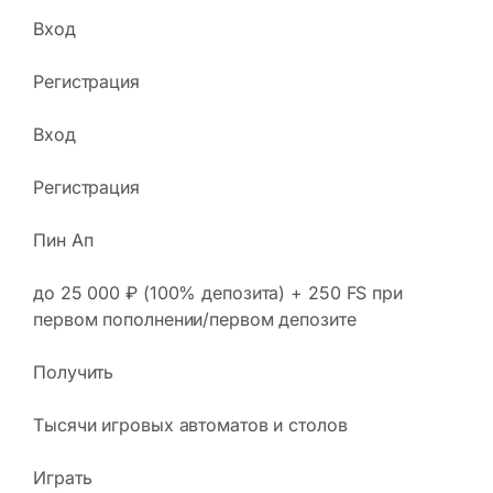
Вход
Регистрация
Вход
Регистрация
Пин Ап
до 25 000 ₽ (100% депозита) + 250 FS при
первом пополнении/первом депозите
Получить
Тысячи игровых автоматов и столов
Играть