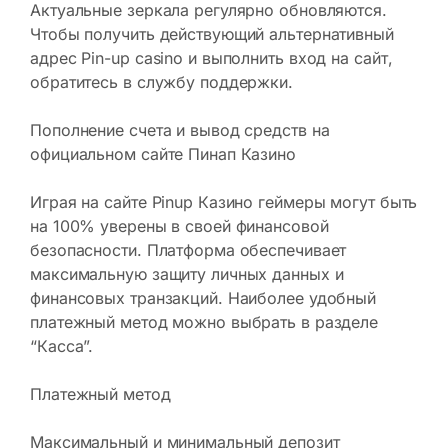
Актуальные зеркала регулярно обновляются.
Чтобы получить действующий альтернативный
адрес Pin-up casino и выполнить вход на сайт,
обратитесь в службу поддержки.
Пополнение счета и вывод средств на
официальном сайте Пинап Казино
Играя на сайте Pinup Казино геймеры могут быть
на 100% уверены в своей финансовой
безопасности. Платформа обеспечивает
максимальную защиту личных данных и
финансовых транзакций. Наиболее удобный
платежный метод можно выбрать в разделе
“Касса”.
Платежный метод
Максимальный и минимальный депозит