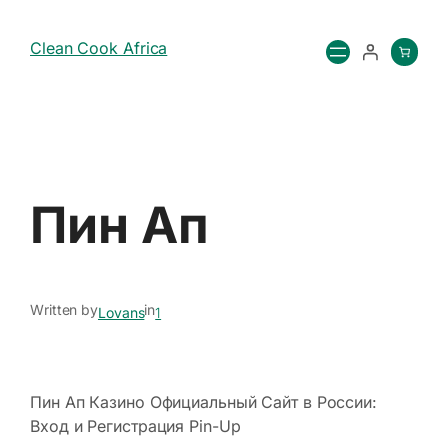
Clean Cook Africa
Пин Ап
Written by
in
Lovans
1
Пин Ап Казино Официальный Сайт в России:
Вход и Регистрация Pin-Up