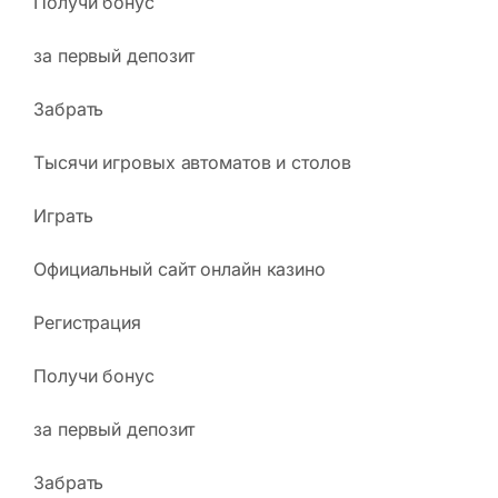
Получи бонус
за первый депозит
Забрать
Тысячи игровых автоматов и столов
Играть
Официальный сайт онлайн казино
Регистрация
Получи бонус
за первый депозит
Забрать