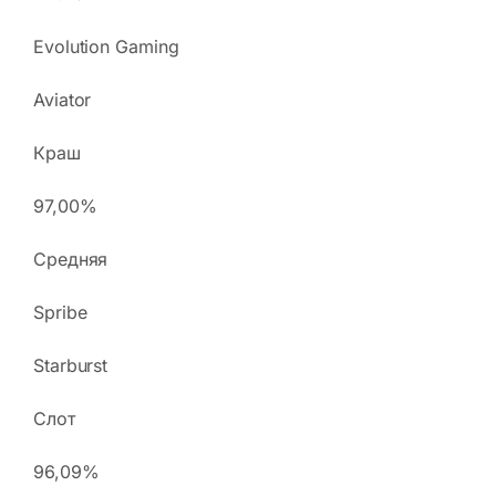
Evolution Gaming
Aviator
Краш
97,00%
Средняя
Spribe
Starburst
Слот
96,09%