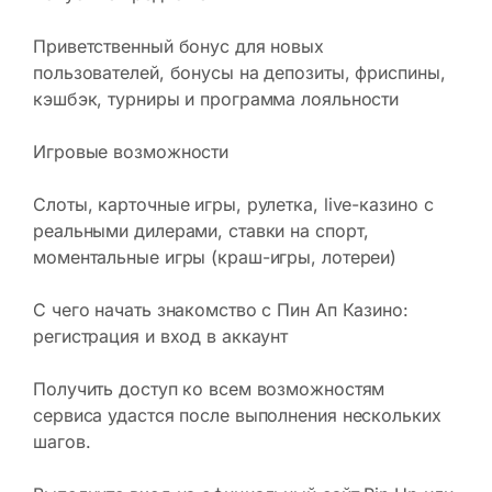
Приветственный бонус для новых
пользователей, бонусы на депозиты, фриспины,
кэшбэк, турниры и программа лояльности
Игровые возможности
Слоты, карточные игры, рулетка, live-казино с
реальными дилерами, ставки на спорт,
моментальные игры (краш-игры, лотереи)
С чего начать знакомство с Пин Ап Казино:
регистрация и вход в аккаунт
Получить доступ ко всем возможностям
сервиса удастся после выполнения нескольких
шагов.