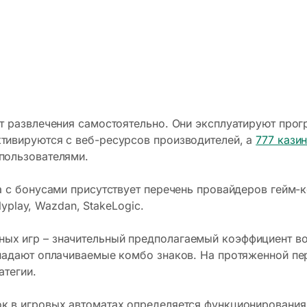
т развлечения самостоятельно. Они эксплуатируют про
тивируются с веб-ресурсов производителей, а
777 казин
пользователями.
 с бонусами присутствует перечень провайдеров гейм-к
lyplay, Wazdan, StakeLogic.
х игр – значительный предполагаемый коэффициент во
падают оплачиваемые комбо знаков. На протяженной пер
атегии.
к в игровых автоматах определяется функционирования