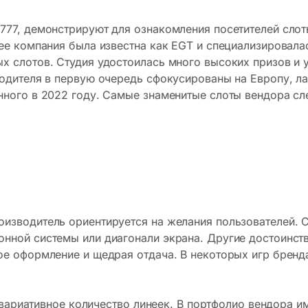
777, демонстрируют для ознакомления посетителей слот
ее компания была известна как EGT и специализировалас
х слотов. Студия удостоилась много высоких призов и 
зводителя в первую очередь сфокусированы на Европу, 
енного в 2022 году. Самые знаменитые слоты вендора с
зводитель ориентируется на желания пользователей. Сло
нной системы или диагонали экрана. Другие достоинств
ое оформление и щедрая отдача. В некоторых игр брен
 и вариативное количество линеек. В портфолио вендора 