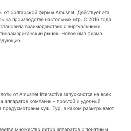
ы от болгарской фирмы Amusnet. Действует эта
ь на производстве настольных игр. С 2016 года
установила взаимодействие с виртуальными
латиноамериканский рынок. Новое имя фирма
ледующие:
ты от Amusnet Interactive запускаются на всех
а аппаратов компании – простой и удобный
да предусмотрены куш. Тур, в каком разыгрывают
имеется множество ретро аппаратов с понятным