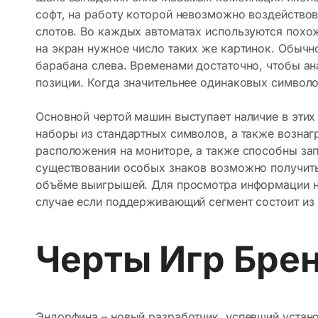
софт, на работу которой невозможно воздействов
слотов. Во каждых автоматах используются похо
на экран нужное число таких же картинок. Обычно
барабана слева. Временами достаточно, чтобы ан
позиции. Когда значительнее одинаковых символ
Основной чертой машин выступает наличие в этих 
наборы из стандартных символов, а также возна
расположения на мониторе, а также способны зап
существовании особых знаков возможно получить 
объёме выигрышей. Для просмотра информации нужн
случае если поддерживающий сегмент состоит из
Черты Игр Брен
Эндорфина – новый разработчик, успевший устано