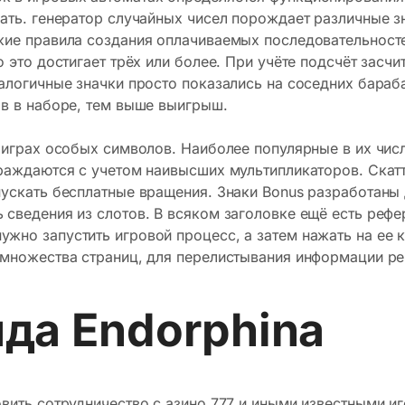
ать. генератор случайных чисел порождает различные з
жие правила создания оплачиваемых последовательносте
 это достигает трёх или более. При учёте подсчёт засч
алогичные значки просто показались на соседних бараба
ов в наборе, тем выше выигрыш.
играх особых символов. Наиболее популярные в их числе
граждаются с учетом наивысших мультипликаторов. Скат
ускать бесплатные вращения. Знаки Bonus разработаны
сведения из слотов. В всяком заголовке ещё есть реф
о запустить игровой процесс, а затем нажать на ее кон
 множества страниц, для перелистывания информации р
да Endorphina
вить сотрудничество с азино 777 и иными известными и