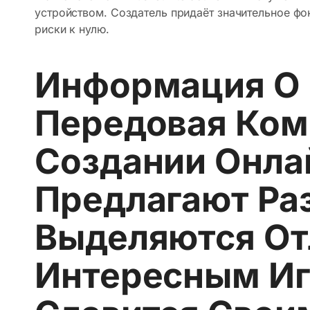
устройством. Создатель придаёт значительное ф
риски к нулю.
Информация О O
Передовая Ком
Создании Онла
Предлагают Ра
Выделяются От
Интересным Иг