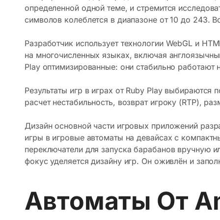
определенной одной теме, и стремится исследова
символов колеблется в диапазоне от 10 до 243. 
Разработчик использует технологии WebGL и HTM
на многочисленных языках, включая англоязычный
Play оптимизированные: они стабильно работают н
Результаты игр в играх от Ruby Play выбираются
расчет нестабильность, возврат игроку (RTP), ра
Дизайн основной части игровых приложений разр
игры в игровые автоматы на девайсах с компактн
переключатели для запуска барабанов вручную ил
фокус уделяется дизайну игр. Он оживлён и запо
Автоматы От A