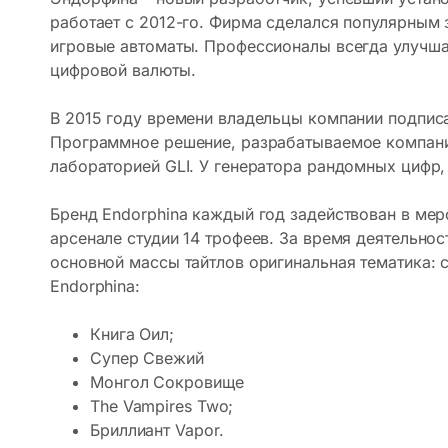
работает с 2012-го. Фирма сделался популярным
игровые автоматы. Профессионалы всегда улучша
цифровой валюты.
В 2015 году времени владельцы компании подписа
Программное решение, разрабатываемое компание
лабораторией GLI. У генератора рандомных цифр,
Бренд Endorphina каждый год задействован в меро
арсенале студии 14 трофеев. За время деятельно
основной массы тайтлов оригинальная тематика: 
Endorphina:
Книга Оил;
Супер Свежий
Монгол Сокровище
The Vampires Two;
Бриллиант Vapor.