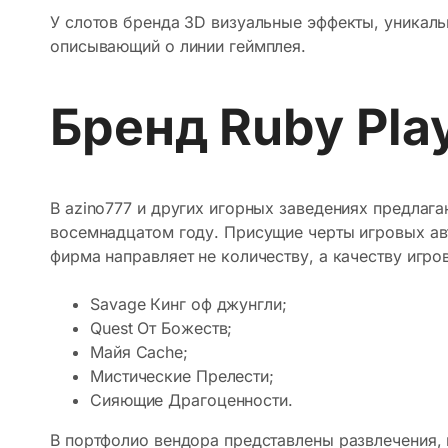
У слотов бренда 3D визуальные эффекты, уникаль
описывающий о линии геймплея.
Бренд Ruby Pla
В azino777 и других игорных заведениях предлага
восемнадцатом году. Присущие черты игровых авт
фирма направляет не количеству, а качеству игр
Savage Кинг оф джунгли;
Quest От Божеств;
Майя Cache;
Мистические Прелести;
Сияющие Драгоценности.
В портфолио вендора представлены развлечения,