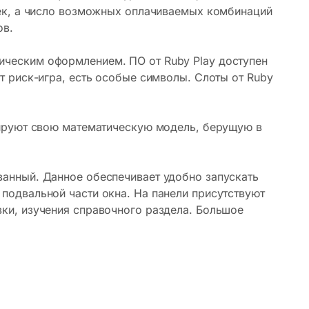
шек, а число возможных оплачиваемых комбинаций
ов.
ическим оформлением. ПО от Ruby Play доступен
т риск-игра, есть особые символы. Слоты от Ruby
уируют свою математическую модель, берущую в
ванный. Данное обеспечивает удобно запускать
подвальной части окна. На панели присутствуют
ки, изучения справочного раздела. Большое