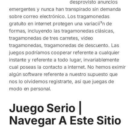
desprovisto anuncios
emergentes y nunca han transpirado sin demanda
sobre correo electrónico. Los tragamonedas
gratuito en internet protegen una variacií³n de
formas, incluyendo las tragamonedas clásicas,
tragamonedas de tres carretes, vídeo
tragamonedas, tragamonedas de descuento. Las
juegos podrí­amos cooperar referente a cualquier
instante y referente a todo lugar, invariablemente
cual poseas la contacto a internet. No hemos eximir
algún software referente a nuestro supuesto que
nos lo olvidemos registrarte, así que juegas de
modo en personal.
Juego Serio |
Navegar A Este Sitio