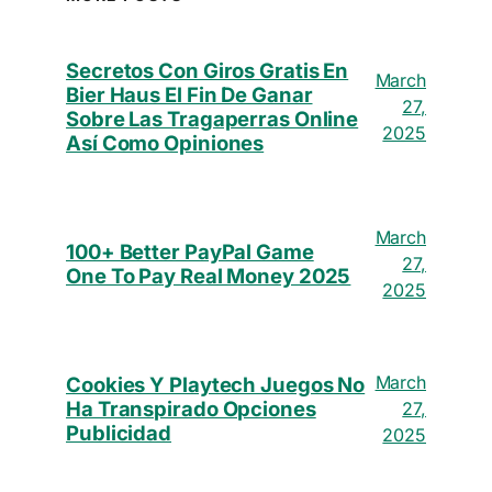
Secretos Con Giros Gratis En
March
Bier Haus El Fin De Ganar
27,
Sobre Las Tragaperras Online
2025
Así­ Como Opiniones
March
100+ Better PayPal Game
27,
One To Pay Real Money 2025
2025
March
Cookies Y Playtech Juegos No
Ha Transpirado Opciones
27,
Publicidad
2025