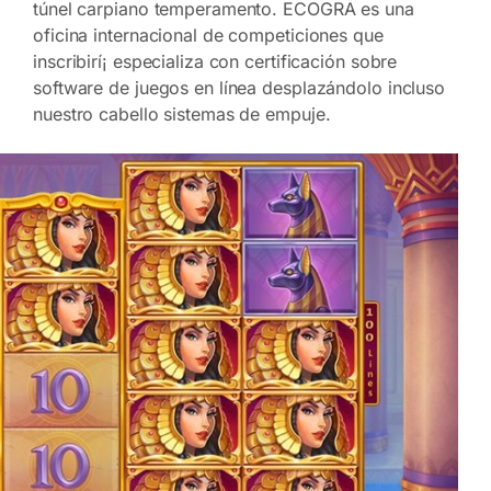
túnel carpiano temperamento. ECOGRA es una
oficina internacional de competiciones que
inscribirí¡ especializa con certificación sobre
software de juegos en línea desplazándolo incluso
nuestro cabello sistemas de empuje.