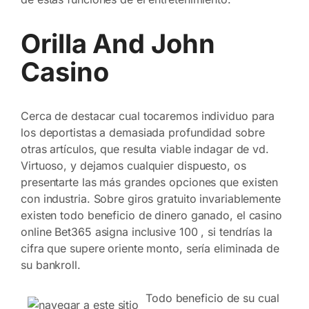
Orilla And John
Casino
Cerca de destacar cual tocaremos individuo para
los deportistas a demasiada profundidad sobre
otras artículos, que resulta viable indagar de vd.
Virtuoso, y dejamos cualquier dispuesto, os
presentarte las más grandes opciones que existen
con industria. Sobre giros gratuito invariablemente
existen todo beneficio de dinero ganado, el casino
online Bet365 asigna inclusive 100 , si tendrí­as la
cifra que supere oriente monto, serí­a eliminada de
su bankroll.
Todo beneficio de su cual