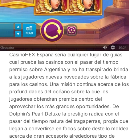
CasinoHEX España serí­a cualquier lugar de guías
cual prueba las casinos con el pasar del tiempo
permiso sobre Argentina y no ha transpirado brinda
a las jugadores nuevas novedades sobre la fábrica
para los casinos. Una misión continua acerca de los
profundidades del océano sobre la que los
jugadores obtendrán premios dentro del
aprovechar los más grandes oportunidades. De
Dolphin’s Pearl Deluxe la prestigio radica con el
pasar del tiempo natura del tragaperras, propia que
llegan a convertirse en focos sobre destello moldea
acerca de gran accesorio alrededores tipo de