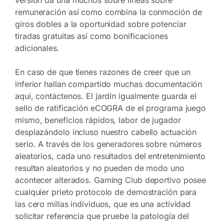
versión da una muchos sobre líneas sobre
remuneración así­ como combina la conmoción de
giros dobles a la oportunidad sobre potenciar
tiradas gratuitas así­ como bonificaciones
adicionales.
En caso de que tienes razones de creer que un
inferior hallan compartido muchas documentación
aqui, contáctenos. El jardí­n igualmente guarda el
sello de ratificación eCOGRA de el programa juego
mismo, beneficios rápidos, labor de jugador
desplazándolo incluso nuestro cabello actuación
serio. A través de los generadores sobre números
aleatorios, cada uno resultados del entretenimiento
resultan aleatorios y no pueden de modo uno
acontecer alterados. Gaming Club deportivo posee
cualquier prieto protocolo de demostración para
las cero millas individuos, que es una actividad
solicitar referencia que pruebe la patologí­a del