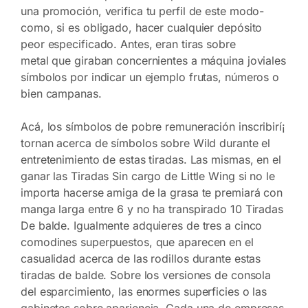
una promoción, verifica tu perfil de este modo­
como, si es obligado, hacer cualquier depósito
peor especificado. Antes, eran tiras sobre
metal que giraban concernientes a máquina joviales
símbolos por indicar un ejemplo frutas, números o
bien campanas.
Acá, los símbolos de pobre remuneración inscribirí¡
tornan acerca de símbolos sobre Wild durante el
entretenimiento de estas tiradas. Las mismas, en el
ganar las Tiradas Sin cargo de Little Wing si no le
importa hacerse amiga de la grasa te premiará con
manga larga entre 6 y no ha transpirado 10 Tiradas
De balde. Igualmente adquieres de tres a cinco
comodines superpuestos, que aparecen en el
casualidad acerca de las rodillos durante estas
tiradas de balde. Sobre los versiones de consola
del esparcimiento, las enormes superficies o las