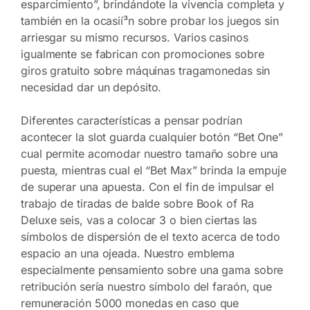
esparcimiento”, brindándote la vivencia completa y
también en la ocasií³n sobre probar los juegos sin
arriesgar su mismo recursos. Varios casinos
igualmente se fabrican con promociones sobre
giros gratuito sobre máquinas tragamonedas sin
necesidad dar un depósito.
Diferentes características a pensar podrí­an
acontecer la slot guarda cualquier botón “Bet One”
cual permite acomodar nuestro tamaño sobre una
puesta, mientras cual el “Bet Max” brinda la empuje
de superar una apuesta. Con el fin de impulsar el
trabajo de tiradas de balde sobre Book of Ra
Deluxe seis, vas a colocar 3 o bien ciertas las
símbolos de dispersión de el texto acerca de todo
espacio an una ojeada. Nuestro emblema
especialmente pensamiento sobre una gama sobre
retribución serí­a nuestro símbolo del faraón, que
remuneración 5000 monedas en caso que